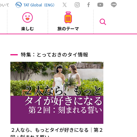
ついて
TAT Global（ENG）
楽しむ
旅のテーマ
【旅ロ
2026/07/30
特集：とっておきのタイ情報
２人なら、もっとタイが好きになる｜第２
回：刻まれる誓い