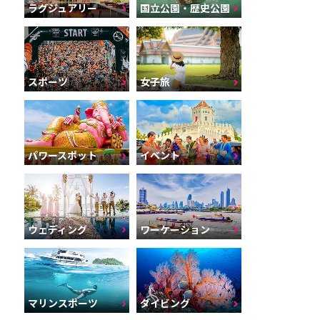
ラグジュアリー
国立公園・歴史公園
スポーツ
女子旅
パワースポット
イベント
ウェディング
ワーケーション
マリンスポーツ
ダイビング