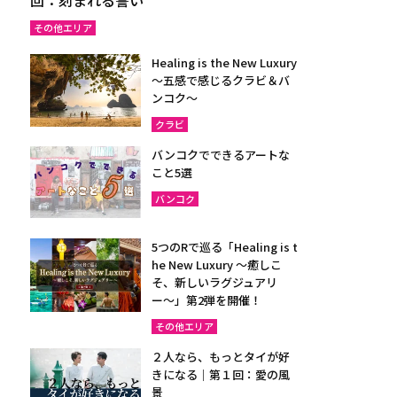
その他エリア
Healing is the New Luxury
～五感で感じるクラビ＆バ
ンコク～
クラビ
バンコクでできるアートな
こと5選
バンコク
5つのRで巡る「Healing is t
he New Luxury ～癒しこ
そ、新しいラグジュアリ
ー〜」第2弾を開催！
その他エリア
２人なら、もっとタイが好
きになる｜第１回：愛の風
景