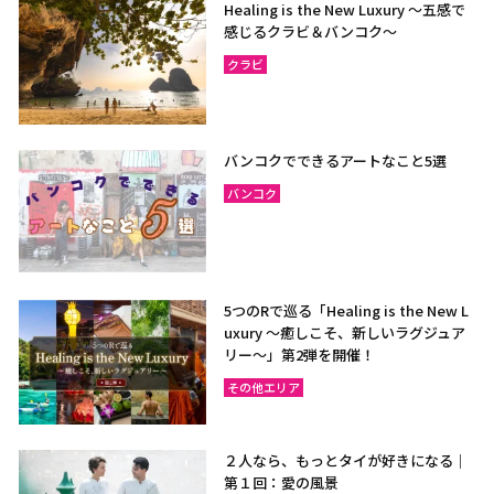
Healing is the New Luxury ～五感で
感じるクラビ＆バンコク～
クラビ
バンコクでできるアートなこと5選
バンコク
5つのRで巡る「Healing is the New L
uxury ～癒しこそ、新しいラグジュア
リー〜」第2弾を開催！
その他エリア
２人なら、もっとタイが好きになる｜
第１回：愛の風景