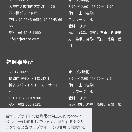
大阪府大阪市西区新町1-4-26
9:00～12:00／13:00～17:00
四ツ橋グランドビル
休日：土日祝祭日
TEL：06-6543-6654, 06-6543-66
テレワーク：水
55
管轄エリア
FAX：06-6543-6660
福井、岐阜、愛知、三重、近畿地
info[at]tatosa.com
方、島根、鳥取、岡山、徳島、香
川
福岡事務所
〒812-0027
オープン時間
福岡市博多区下川端町2-1
9:00～12:00／13:00～17:00
博多リバレインイースト サイト11
休日：土日祝祭日
F
テレワーク：水
TEL：092-260-9308
管轄エリア
FAX：092-260-8181
九州地方、沖縄、高知、愛媛、広
info[at]tatfuk.com
島、山口
当ウェブサイトでは利用の向上のためcookie
(クッキー)を使用しています。同意するをクリ
ックすると当ウェブサイトでの使用に同意する