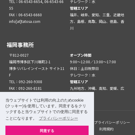
TEL：06-6543-6654, 06-6543-66
テレワーク：水
55
管轄エリア
FAX：06-6543-6660
福井、岐阜、愛知、三重、近畿地
info[at]tatosa.com
方、島根、鳥取、岡山、徳島、香
川
福岡事務所
〒812-0027
オープン時間
福岡市博多区下川端町2-1
9:00～12:00／13:00～17:00
博多リバレインイースト サイト11
休日：土日祝祭日
F
テレワーク：水
TEL：092-260-9308
管轄エリア
FAX：092-260-8181
九州地方、沖縄、高知、愛媛、広
info[at]tatfuk.com
島、山口
当ウェブサイトでは利用の向上のためcookie
(クッキー)を使用しています。同意するをクリ
ックすると当ウェブサイトでの使用に同意する
ことになります。
プライバシーポリシー
このサイトについて
メルマガ登録
リンク
プライバシーポリシー
サイトマップ
関係機関・団体について
利用規約
同意する