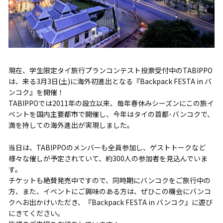
現在、学生限定タイ旅行プランコンテスト投票受付中のTABIPPO
は、来る3月3日(土)に海外初進出となる『Backpack FESTA in バ
ンコク』を開催！
TABIPPOでは2011年の設立以来、毎年春休みシーズンにこの旅イ
ベントを国内主要都市で開催し、今年はタイの首都･バンコクで、
満を持しての海外進出が実現しました。
当日は、TABIPPOのメンバーも全員参加し、ゲストトークなど
様々な催しが予定されていて、約300人の参加者を見込んでいま
す。
チケットも絶賛発売中ですので、同時期にバンコクをご旅行中の
方、また、イベントにご興味のある方は、ぜひこの機会にバンコ
クへお出かけいただき、『Backpack FESTA in バンコク』に遊び
にきてください。