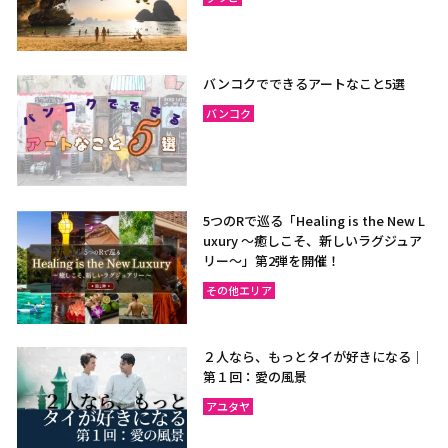
バンコクでできるアートなこと5選
バンコク
5つのRで巡る「Healing is the New L
uxury ～癒しこそ、新しいラグジュア
リー〜」第2弾を開催！
その他エリア
２人なら、もっとタイが好きになる｜
第１回：愛の風景
アユタヤ