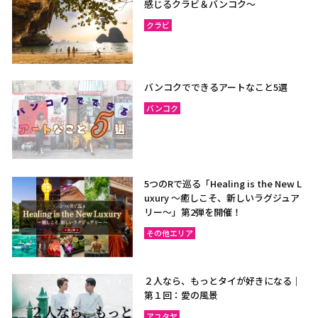
感じるクラビ＆バンコク～
クラビ
バンコクでできるアートなこと5選
バンコク
5つのRで巡る「Healing is the New L
uxury ～癒しこそ、新しいラグジュア
リー〜」第2弾を開催！
その他エリア
２人なら、もっとタイが好きになる｜
第１回：愛の風景
アユタヤ