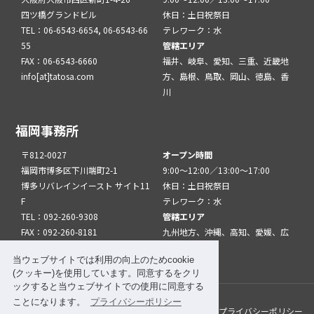
四ツ橋グランドビル
休日：土日祝祭日
TEL：06-6543-6654, 06-6543-66
テレワーク：水
55
管轄エリア
FAX：06-6543-6660
福井、岐阜、愛知、三重、近畿地
info[at]tatosa.com
方、島根、鳥取、岡山、徳島、香
川
福岡事務所
〒812-0027
オープン時間
福岡市博多区下川端町2-1
9:00～12:00／13:00～17:00
博多リバレインイースト サイト11
休日：土日祝祭日
F
テレワーク：水
TEL：092-260-9308
管轄エリア
FAX：092-260-8181
九州地方、沖縄、高知、愛媛、広
info[at]tatfuk.com
島、山口
当ウェブサイトでは利用の向上のためcookie
(クッキー)を使用しています。同意するをクリ
ックすると当ウェブサイトでの使用に同意する
ことになります。
プライバシーポリシー
このサイトについて
メルマガ登録
リンク
プライバシーポリシー