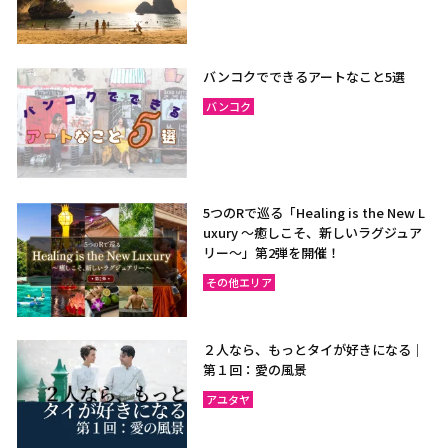
バンコクでできるアートなこと5選
バンコク
5つのRで巡る「Healing is the New L
uxury ～癒しこそ、新しいラグジュア
リー〜」第2弾を開催！
その他エリア
２人なら、もっとタイが好きになる｜
第１回：愛の風景
アユタヤ