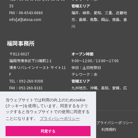
55
管轄エリア
FAX：06-6543-6660
福井、岐阜、愛知、三重、近畿地
info[at]tatosa.com
方、島根、鳥取、岡山、徳島、香
川
福岡事務所
〒812-0027
オープン時間
福岡市博多区下川端町2-1
9:00～12:00／13:00～17:00
博多リバレインイースト サイト11
休日：土日祝祭日
F
テレワーク：水
TEL：092-260-9308
管轄エリア
FAX：092-260-8181
九州地方、沖縄、高知、愛媛、広
info[at]tatfuk.com
島、山口
当ウェブサイトでは利用の向上のためcookie
(クッキー)を使用しています。同意するをクリ
ックすると当ウェブサイトでの使用に同意する
ことになります。
プライバシーポリシー
このサイトについて
メルマガ登録
リンク
プライバシーポリシー
サイトマップ
関係機関・団体について
利用規約
同意する