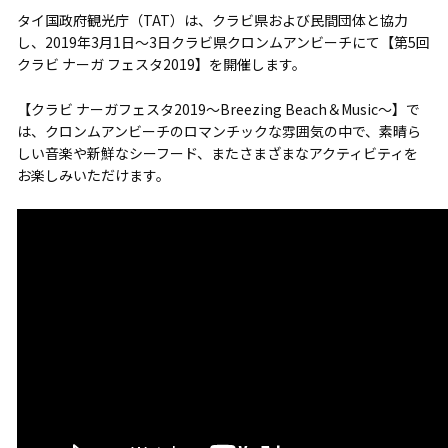
タイ国政府観光庁（TAT）は、クラビ県および民間団体と協力
し、2019年3月1日～3日クラビ県クロンムアンビーチにて【第5回
クラビ ナーガ フェスタ2019】を開催します。
【クラビ ナーガフェスタ2019～Breezing Beach＆Music～】で
は、クロンムアンビーチのロマンチックな雰囲気の中で、素晴ら
しい音楽や新鮮なシーフード、またさまざまなアクティビティを
お楽しみいただけます。