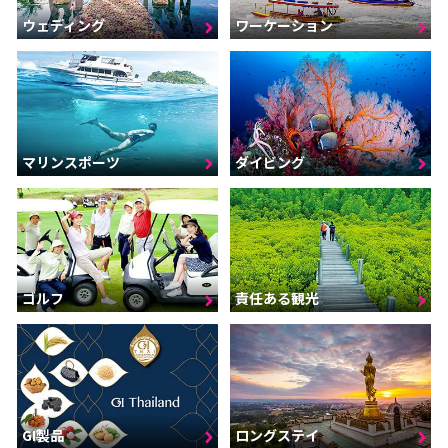
ウェディング
ワーケーション
マリンスポーツ
ダイビング
ゴルフ
責任ある観光
GI製品
ロングステイ