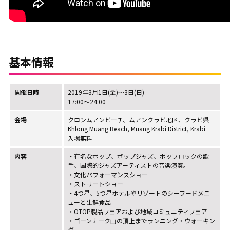
基本情報
開催日時
2019年3月1日(金)～3日(日)
17:00～24:00
会場
クロンムアンビーチ、ムアンクラビ地区、クラビ県
Khlong Muang Beach, Muang Krabi District, Krabi
入場無料
内容
・有名なポップ、ポップジャズ、ポップロックの歌
手、国際的ジャズアーティストの音楽演奏。
・文化パフォーマンスショー
・ストリートショー
・4つ星、5つ星ホテルやリゾートのシーフードメニ
ューと生鮮食品
・OTOP製品フェアおよび地域コミュニティフェア
・ゴーンナーク山の頂上までランニング・ウォーキン
グ