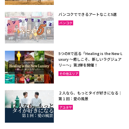
バンコクでできるアートなこと5選
バンコク
5つのRで巡る「Healing is the New L
uxury ～癒しこそ、新しいラグジュア
リー〜」第2弾を開催！
その他エリア
２人なら、もっとタイが好きになる｜
第１回：愛の風景
アユタヤ