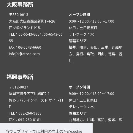
大阪事務所
〒550-0013
オープン時間
大阪府大阪市西区新町1-4-26
9:00～12:00／13:00～17:00
四ツ橋グランドビル
休日：土日祝祭日
TEL：06-6543-6654, 06-6543-66
テレワーク：水
55
管轄エリア
FAX：06-6543-6660
福井、岐阜、愛知、三重、近畿地
info[at]tatosa.com
方、島根、鳥取、岡山、徳島、香
川
福岡事務所
〒812-0027
オープン時間
福岡市博多区下川端町2-1
9:00～12:00／13:00～17:00
博多リバレインイースト サイト11
休日：土日祝祭日
F
テレワーク：水
TEL：092-260-9308
管轄エリア
FAX：092-260-8181
九州地方、沖縄、高知、愛媛、広
info[at]tatfuk.com
島、山口
当ウェブサイトでは利用の向上のためcookie