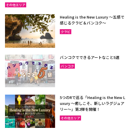
その他エリア
Healing is the New Luxury ～五感で
感じるクラビ＆バンコク～
クラビ
バンコクでできるアートなこと5選
バンコク
5つのRで巡る「Healing is the New L
uxury ～癒しこそ、新しいラグジュア
リー〜」第2弾を開催！
その他エリア