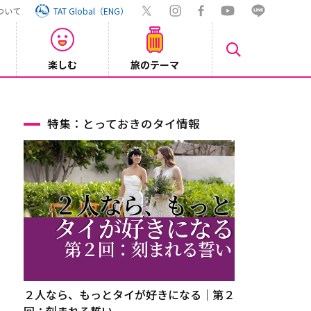
ついて
TAT Global（ENG）
楽しむ
旅のテーマ
Inst
2026/08/04
特集：とっておきのタイ情報
２人なら、もっとタイが好きになる｜第２
回：刻まれる誓い