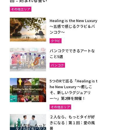
その他エリア
Healing is the New Luxury
～五感で感じるクラビ＆バ
ンコク～
クラビ
バンコクでできるアートな
こと5選
バンコク
5つのRで巡る「Healing is t
he New Luxury ～癒しこ
そ、新しいラグジュアリ
ー〜」第2弾を開催！
その他エリア
２人なら、もっとタイが好
きになる｜第１回：愛の風
景