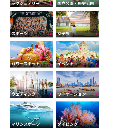
ラグジュアリー
国立公園・歴史公園
スポーツ
女子旅
パワースポット
イベント
ウェディング
ワーケーション
マリンスポーツ
ダイビング