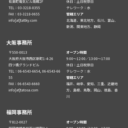
有楽町電気ビル南館2F
休日：土日祝祭日
TEL：03-3218-0355
テレワーク：水
FAX：03-3218-0655
管轄エリア
info[at]tattky.com
北海道、東北地方、石川、富山、
新潟、関東地方、静岡
大阪事務所
〒550-0013
オープン時間
大阪府大阪市西区新町1-4-26
9:00～12:00／13:00～17:00
四ツ橋グランドビル
休日：土日祝祭日
TEL：06-6543-6654, 06-6543-66
テレワーク：水
55
管轄エリア
FAX：06-6543-6660
福井、岐阜、愛知、三重、近畿地
info[at]tatosa.com
方、島根、鳥取、岡山、徳島、香
川
福岡事務所
〒812-0027
オープン時間