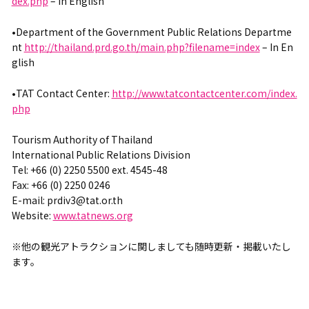
dex.php
– in English
•Department of the Government Public Relations Departme
nt
http://thailand.prd.go.th/main.php?filename=index
– In En
glish
•TAT Contact Center:
http://www.tatcontactcenter.com/index.
php
Tourism Authority of Thailand
International Public Relations Division
Tel: +66 (0) 2250 5500 ext. 4545-48
Fax: +66 (0) 2250 0246
E-mail: prdiv3@tat.or.th
Website:
www.tatnews.org
※他の観光アトラクションに関しましても随時更新・掲載いたし
ます。