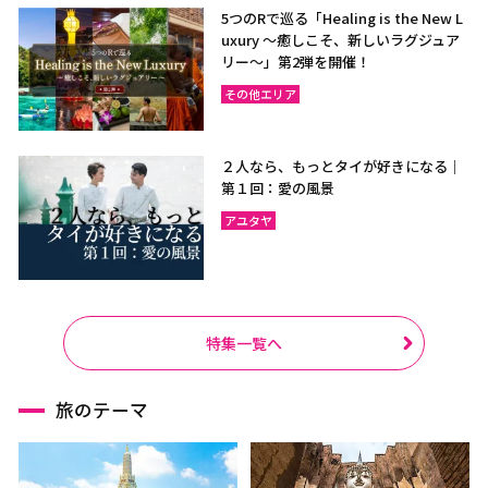
5つのRで巡る「Healing is the New L
uxury ～癒しこそ、新しいラグジュア
リー〜」第2弾を開催！
その他エリア
２人なら、もっとタイが好きになる｜
第１回：愛の風景
アユタヤ
特集一覧へ
旅のテーマ