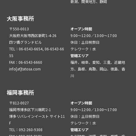
新潟、関東地方、静岡
大阪事務所
〒550-0013
オープン時間
大阪府大阪市西区新町1-4-26
9:00～12:00／13:00～17:00
四ツ橋グランドビル
休日：土日祝祭日
TEL：06-6543-6654, 06-6543-66
テレワーク：水
55
管轄エリア
FAX：06-6543-6660
福井、岐阜、愛知、三重、近畿地
info[at]tatosa.com
方、島根、鳥取、岡山、徳島、香
川
福岡事務所
〒812-0027
オープン時間
福岡市博多区下川端町2-1
9:00～12:00／13:00～17:00
博多リバレインイースト サイト11
休日：土日祝祭日
F
テレワーク：水
TEL：092-260-9308
管轄エリア