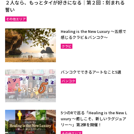
２人なら、もっとタイが好きになる｜第２回：刻まれる
誓い
その他エリア
Healing is the New Luxury ～五感で
感じるクラビ＆バンコク～
クラビ
バンコクでできるアートなこと5選
バンコク
5つのRで巡る「Healing is the New L
uxury ～癒しこそ、新しいラグジュア
リー〜」第2弾を開催！
その他エリア