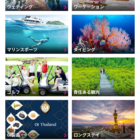
ウェディング
ワーケーション
マリンスポーツ
ダイビング
ゴルフ
責任ある観光
GI製品
ロングステイ