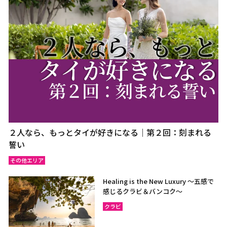
２人なら、もっとタイが好きになる｜第２回：刻まれる
誓い
その他エリア
Healing is the New Luxury ～五感で
感じるクラビ＆バンコク～
クラビ