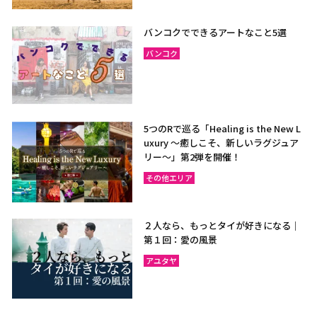
バンコクでできるアートなこと5選
バンコク
5つのRで巡る「Healing is the New L
uxury ～癒しこそ、新しいラグジュア
リー〜」第2弾を開催！
その他エリア
２人なら、もっとタイが好きになる｜
第１回：愛の風景
アユタヤ