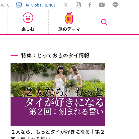
ついて
TAT Global（ENG）
楽しむ
旅のテーマ
Inst
2026/08/04
特集：とっておきのタイ情報
２人なら、もっとタイが好きになる｜第２
回：刻まれる誓い