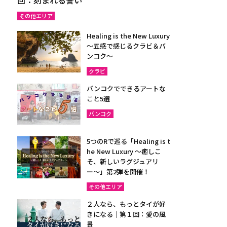
その他エリア
Healing is the New Luxury
～五感で感じるクラビ＆バ
ンコク～
クラビ
バンコクでできるアートな
こと5選
バンコク
5つのRで巡る「Healing is t
he New Luxury ～癒しこ
そ、新しいラグジュアリ
ー〜」第2弾を開催！
その他エリア
２人なら、もっとタイが好
きになる｜第１回：愛の風
景