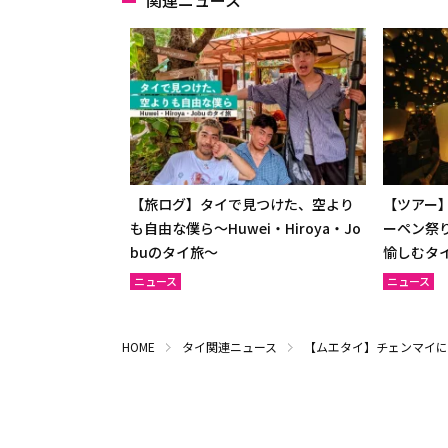
【旅ログ】タイで見つけた、空より
【ツアー】
も自由な僕ら～Huwei・Hiroya・Jo
ーペン祭
buのタイ旅～
愉しむタ
ニュース
ニュース
HOME
タイ関連ニュース
【ムエタイ】チェンマイに