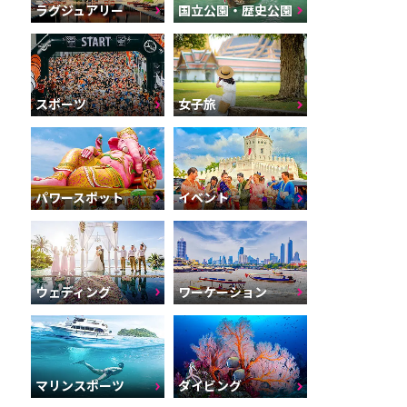
ラグジュアリー
国立公園・歴史公園
スポーツ
女子旅
パワースポット
イベント
ウェディング
ワーケーション
マリンスポーツ
ダイビング