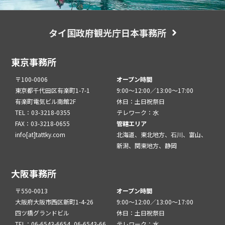
タイ国政府観光庁日本事務所
東京事務所
〒100-0006
オープン時間
東京都千代田区有楽町1-7-1
9:00～12:00／13:00～17:00
有楽町電気ビル南館2F
休日：土日祝祭日
TEL：03-3218-0355
テレワーク：水
FAX：03-3218-0655
管轄エリア
info[at]tattky.com
北海道、東北地方、石川、富山、
新潟、関東地方、静岡
大阪事務所
〒550-0013
オープン時間
大阪府大阪市西区新町1-4-26
9:00～12:00／13:00～17:00
四ツ橋グランドビル
休日：土日祝祭日
TEL：06-6543-6654, 06-6543-66
テレワーク：水