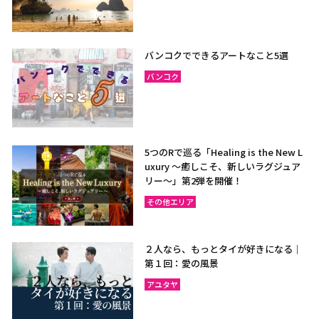
バンコクでできるアートなこと5選
バンコク
5つのRで巡る「Healing is the New L
uxury ～癒しこそ、新しいラグジュア
リー〜」第2弾を開催！
その他エリア
２人なら、もっとタイが好きになる｜
第１回：愛の風景
アユタヤ