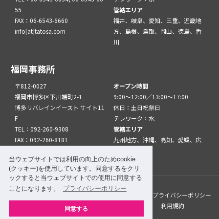
55
管轄エリア
FAX：06-6543-6660
福井、岐阜、愛知、三重、近畿地
info[at]tatosa.com
方、島根、鳥取、岡山、徳島、香
川
福岡事務所
〒812-0027
オープン時間
福岡市博多区下川端町2-1
9:00～12:00／13:00～17:00
博多リバレインイースト サイト11
休日：土日祝祭日
F
テレワーク：水
TEL：092-260-9308
管轄エリア
FAX：092-260-8181
九州地方、沖縄、高知、愛媛、広
info[at]tatfuk.com
島、山口
当ウェブサイトでは利用の向上のためcookie
(クッキー)を使用しています。同意するをクリ
ックすると当ウェブサイトでの使用に同意する
ことになります。
プライバシーポリシー
このサイトについて
メルマガ登録
リンク
プライバシーポリシー
サイトマップ
関係機関・団体について
利用規約
同意する