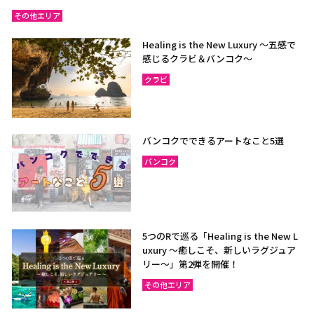
その他エリア
Healing is the New Luxury ～五感で
感じるクラビ＆バンコク～
クラビ
バンコクでできるアートなこと5選
バンコク
5つのRで巡る「Healing is the New L
uxury ～癒しこそ、新しいラグジュア
リー〜」第2弾を開催！
その他エリア