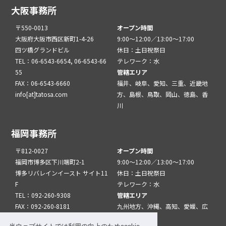
大阪事務所
〒550-0013
オープン時間
大阪府大阪市西区新町1-4-26
9:00～12:00／13:00～17:00
四ツ橋グランドビル
休日：土日祝祭日
TEL：06-6543-6654, 06-6543-66
テレワーク：水
55
管轄エリア
FAX：06-6543-6660
福井、岐阜、愛知、三重、近畿地
info[at]tatosa.com
方、島根、鳥取、岡山、徳島、香
川
福岡事務所
〒812-0027
オープン時間
福岡市博多区下川端町2-1
9:00～12:00／13:00～17:00
博多リバレインイースト サイト11
休日：土日祝祭日
F
テレワーク：水
TEL：092-260-9308
管轄エリア
FAX：092-260-8181
九州地方、沖縄、高知、愛媛、広
info[at]tatfuk.com
島、山口