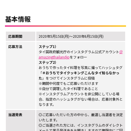
基本情報
応募期間
2020年5月15日(月)～2020年6月15日(月)
応募方法
ステップ1）
タイ国政府観光庁のインスタグラム公式アカウント
＠
amazingthailandjp
をフォロー
ステップ2）
おうちで作ったタイ料理を写真に撮ってハッシュタグ
「
＃おうちでタイクッキングこんなタイ知らなかっ
た
」をつけてインスタグラムに投稿
※期間中何度でもご応募いただけます
※自分で調理したタイ料理であること
※インスタグラムアカウントを非公開にしている場
合、指定のハッシュタグがない場合は、応募対象外と
なります。
当選発表
◎ご応募いただいた方の中から、厳選し当選者を決定
いたします。
◎ご当選された方には、インスタグラムのダイレクト
メールで賞品発送先をお聞きしますので期限内にご回