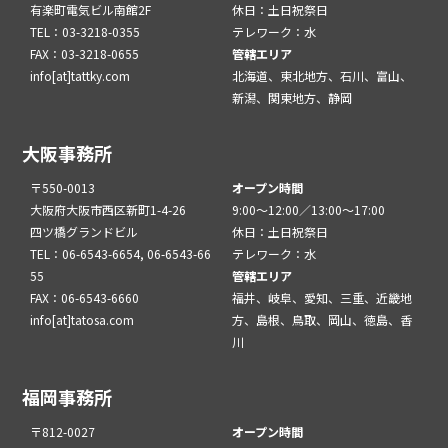
有楽町電気ビル南館2F
休日：土日祝祭日
TEL：03-3218-0355
テレワーク：水
FAX：03-3218-0655
管轄エリア
info[at]tattky.com
北海道、東北地方、石川、富山、
新潟、関東地方、静岡
大阪事務所
〒550-0013
オープン時間
大阪府大阪市西区新町1-4-26
9:00～12:00／13:00～17:00
四ツ橋グランドビル
休日：土日祝祭日
TEL：06-6543-6654, 06-6543-66
テレワーク：水
55
管轄エリア
FAX：06-6543-6660
福井、岐阜、愛知、三重、近畿地
info[at]tatosa.com
方、島根、鳥取、岡山、徳島、香
川
福岡事務所
〒812-0027
オープン時間