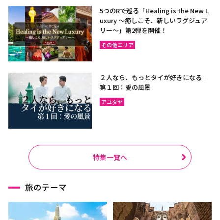
5つのRで巡る「Healing is the New L
uxury ～癒しこそ、新しいラグジュア
リー〜」第2弾を開催！
その他エリア
２人なら、もっとタイが好きになる｜
第１回：愛の風景
アユタヤ
特集一覧へ
旅のテーマ