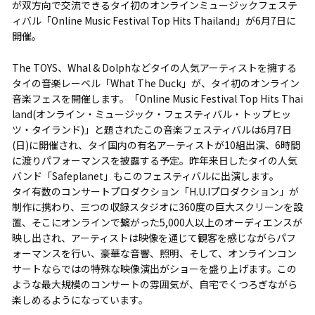
が双方向で交流できるタイ初のオンラインミュージックフェステ
ィバル「Online Music Festival Top Hits Thailand」が6月7日に
開催。
The TOYS、Whal & Dolphなどタイの人気アーティストを擁する
タイの音楽レーベル「What The Duck」が、タイ初のオンライン
音楽フェスを開催します。「Online Music Festival Top Hits Thai
land(オンライン・ミュージック・フェスティバル・トップヒッ
ツ・タイランド)」と題されたこの音楽フェスティバルは6月7日
(日)に開催され、タイ国内の有名アーティストが10組出演、6時間
に渡りパフォーマンスを披露する予定。昨年来日したタイの人気
バンド「Safeplanet」もこのフェスティバルに出演します。
タイ有数のコンサートプロダクション「H.U.Iプロダクション」が
制作に携わり、三つの収録スタジオに360度の巨大スクリーンを設
置、そこにオンラインで繋がった5,000人以上のオーディエンスが
映し出され、アーティストは映像を通じて観客を感じながらパフ
ォーマンスを行い、豪華な音響、照明、そして、オンラインコン
サートならではの特殊な映像演出がショーを盛り上げます。この
ような最大規模のコンサートの雰囲気が、自宅でくつろぎながら
楽しめるようになっています。