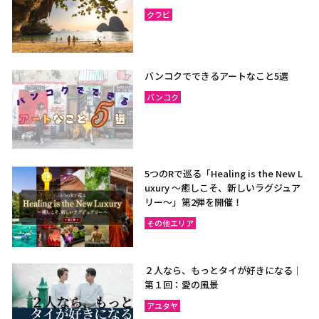
クラビ
バンコクでできるアートなこと5選
バンコク
5つのRで巡る「Healing is the New L
uxury ～癒しこそ、新しいラグジュア
リー〜」第2弾を開催！
その他エリア
２人なら、もっとタイが好きになる｜
第１回：愛の風景
アユタヤ