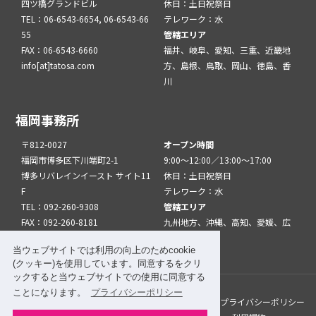
四ツ橋グランドビル
休日：土日祝祭日
TEL：06-6543-6654, 06-6543-66
テレワーク：水
55
管轄エリア
FAX：06-6543-6660
福井、岐阜、愛知、三重、近畿地
info[at]tatosa.com
方、島根、鳥取、岡山、徳島、香
川
福岡事務所
〒812-0027
オープン時間
福岡市博多区下川端町2-1
9:00～12:00／13:00～17:00
博多リバレインイースト サイト11
休日：土日祝祭日
F
テレワーク：水
TEL：092-260-9308
管轄エリア
FAX：092-260-8181
九州地方、沖縄、高知、愛媛、広
info[at]tatfuk.com
島、山口
当ウェブサイトでは利用の向上のためcookie
(クッキー)を使用しています。同意するをクリ
ックすると当ウェブサイトでの使用に同意する
ことになります。
プライバシーポリシー
このサイトについて
メルマガ登録
リンク
プライバシーポリシー