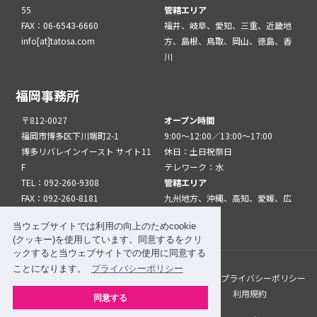
55
管轄エリア
FAX：06-6543-6660
福井、岐阜、愛知、三重、近畿地
info[at]tatosa.com
方、島根、鳥取、岡山、徳島、香
川
福岡事務所
〒812-0027
オープン時間
福岡市博多区下川端町2-1
9:00～12:00／13:00～17:00
博多リバレインイースト サイト11
休日：土日祝祭日
F
テレワーク：水
TEL：092-260-9308
管轄エリア
FAX：092-260-8181
九州地方、沖縄、高知、愛媛、広
info[at]tatfuk.com
島、山口
当ウェブサイトでは利用の向上のためcookie
(クッキー)を使用しています。同意するをクリ
ックすると当ウェブサイトでの使用に同意する
ことになります。
プライバシーポリシー
このサイトについて
メルマガ登録
リンク
プライバシーポリシー
サイトマップ
関係機関・団体について
利用規約
同意する