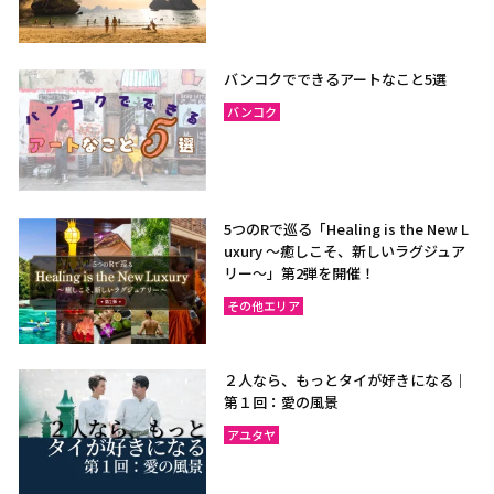
バンコクでできるアートなこと5選
バンコク
5つのRで巡る「Healing is the New L
uxury ～癒しこそ、新しいラグジュア
リー〜」第2弾を開催！
その他エリア
２人なら、もっとタイが好きになる｜
第１回：愛の風景
アユタヤ