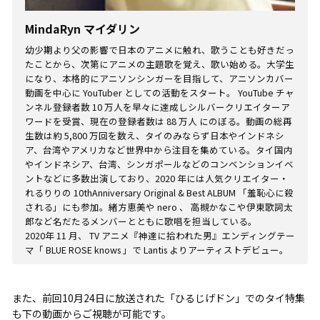
MindaRyn マイダリン
幼少期より父の影響で日本のアニメに触れ、歌うことも好きだっ
たことから、次第にアニメの主題歌を覚え、歌い始める。大学生
になり、本格的にアニソンシンガーを目指して、アニソンカバー
動画を中心に YouTuber としての活動をスタート。 YouTube チャ
ンネル登録者数 10 万人を早々に達成しシルバークリエイターア
ワードを受賞、現在の登録者数は 88 万人 にのぼる。動画の総再
生数は約 5,800 万回を数え、タイのみならず日本やインドネシ
ア、台湾やアメリカなど世界中から注目を集めている。タイ国内
やインドネシア、台湾、シンガポールなどのコンベンションイベ
ントなどに多数出演しており、2020 年には人気クリエイター・
れるりりの 10thAnniversary Original & Best ALBUM 「羞恥心に殺
される」にも参加。緒方恵美や nero 、 高槻かなこや伊東歌詞太
郎など名だたるメンバーとともに歌唱を担当している。
2020年 11 月、 TV アニメ『神達に拾われた男』エンディングテー
マ「 BLUE ROSE knows 」で Lantis よりアーティストデビュー。
また、前回10月24日に放送された「ひるじげドン」でのタイ特集
も下の動画からご視聴が可能です。