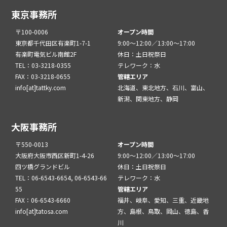
東京事務所
〒100-0006
オープン時間
東京都千代田区有楽町1-7-1
9:00～12:00／13:00～17:00
有楽町電気ビル南館2F
休日：土日祝祭日
TEL：03-3218-0355
テレワーク：水
FAX：03-3218-0655
管轄エリア
info[at]tattky.com
北海道、東北地方、石川、富山、
新潟、関東地方、静岡
大阪事務所
〒550-0013
オープン時間
大阪府大阪市西区新町1-4-26
9:00～12:00／13:00～17:00
四ツ橋グランドビル
休日：土日祝祭日
TEL：06-6543-6654, 06-6543-66
テレワーク：水
55
管轄エリア
FAX：06-6543-6660
福井、岐阜、愛知、三重、近畿地
info[at]tatosa.com
方、島根、鳥取、岡山、徳島、香
川