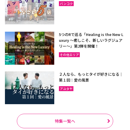
バンコク
5つのRで巡る「Healing is the New L
uxury ～癒しこそ、新しいラグジュア
リー〜」第2弾を開催！
その他エリア
２人なら、もっとタイが好きになる｜
第１回：愛の風景
アユタヤ
特集一覧へ