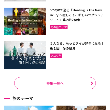
5つのRで巡る「Healing is the New L
uxury ～癒しこそ、新しいラグジュア
リー〜」第2弾を開催！
その他エリア
２人なら、もっとタイが好きになる｜
第１回：愛の風景
アユタヤ
特集一覧へ
旅のテーマ