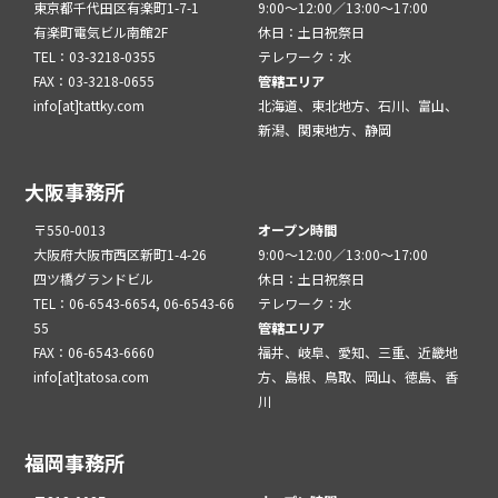
東京都千代田区有楽町1-7-1
9:00～12:00／13:00～17:00
有楽町電気ビル南館2F
休日：土日祝祭日
TEL：03-3218-0355
テレワーク：水
FAX：03-3218-0655
管轄エリア
info[at]tattky.com
北海道、東北地方、石川、富山、
新潟、関東地方、静岡
大阪事務所
〒550-0013
オープン時間
大阪府大阪市西区新町1-4-26
9:00～12:00／13:00～17:00
四ツ橋グランドビル
休日：土日祝祭日
TEL：06-6543-6654, 06-6543-66
テレワーク：水
55
管轄エリア
FAX：06-6543-6660
福井、岐阜、愛知、三重、近畿地
info[at]tatosa.com
方、島根、鳥取、岡山、徳島、香
川
福岡事務所