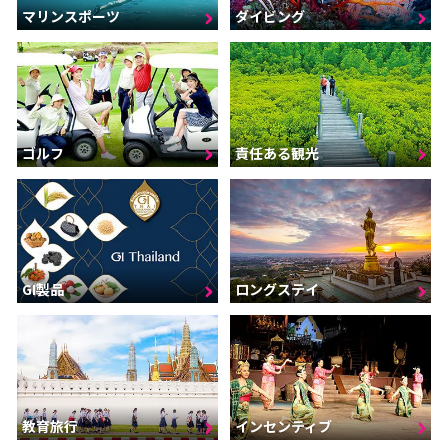
マリンスポーツ
ダイビング
ゴルフ
責任ある観光
GI製品
ロングステイ
インセンティブ
教育旅行