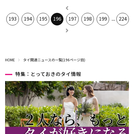
193
194
195
196
197
198
199
...
224
HOME
タイ関連ニュースの一覧(196ページ目)
特集：とっておきのタイ情報