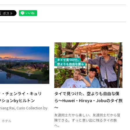
ィ・チェンライ・キュリ
タイで見つけた、空よりも自由な僕
クションbyヒルトン
ら～Huwei・Hiroya・Jobuのタイ旅
～
iang Rai, Curio Collection by
友達同士だから楽しい、友達同士だから冒
険できる。ずっと思い出に残るタイの旅
ホテル
へ。