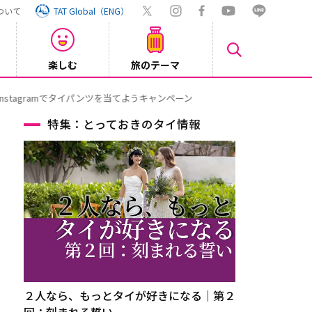
ついて
TAT Global（ENG）
楽しむ
旅のテーマ
【鉄道】
2026/08/03
特集：とっておきのタイ情報
２人なら、もっとタイが好きになる｜第２
回：刻まれる誓い