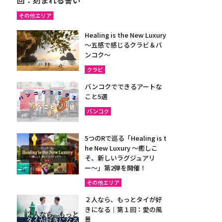
その他エリア
Healing is the New Luxury
～五感で感じるクラビ＆バ
ンコク～
クラビ
バンコクでできるアートな
こと5選
バンコク
5つのRで巡る「Healing is t
he New Luxury ～癒しこ
そ、新しいラグジュアリ
ー〜」第2弾を開催！
その他エリア
２人なら、もっとタイが好
きになる｜第１回：愛の風
景