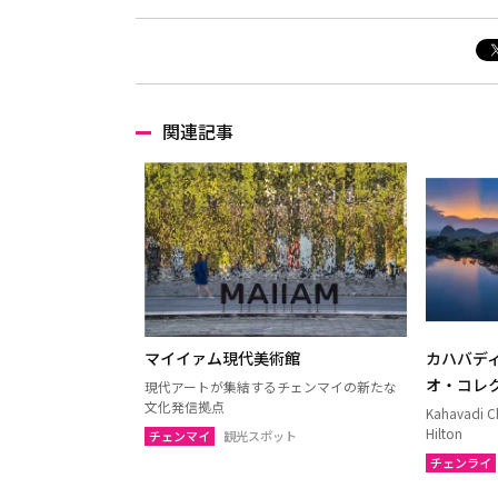
関連記事
マイイァム現代美術館
カハバデ
オ・コレ
現代アートが集結するチェンマイの新たな
文化発信拠点
Kahavadi Ch
Hilton
チェンマイ
観光スポット
チェンライ