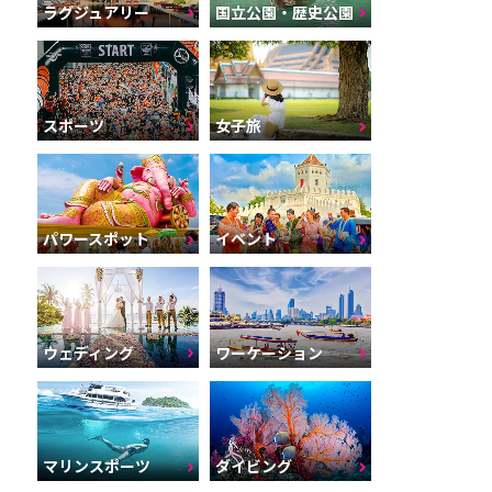
ラグジュアリー
国立公園・歴史公園
スポーツ
女子旅
パワースポット
イベント
ウェディング
ワーケーション
マリンスポーツ
ダイビング