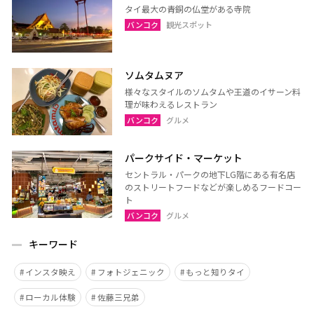
タイ最大の青銅の仏堂がある寺院
バンコク
観光スポット
ソムタムヌア
様々なスタイルのソムタムや王道のイサーン料
理が味わえるレストラン
バンコク
グルメ
パークサイド・マーケット
セントラル・パークの地下LG階にある有名店
のストリートフードなどが楽しめるフードコー
ト
バンコク
グルメ
キーワード
インスタ映え
フォトジェニック
もっと知りタイ
ローカル体験
佐藤三兄弟