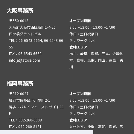
大阪事務所
〒550-0013
オープン時間
大阪府大阪市西区新町1-4-26
9:00～12:00／13:00～17:00
四ツ橋グランドビル
休日：土日祝祭日
TEL：06-6543-6654, 06-6543-66
テレワーク：水
55
管轄エリア
FAX：06-6543-6660
福井、岐阜、愛知、三重、近畿地
info[at]tatosa.com
方、島根、鳥取、岡山、徳島、香
川
福岡事務所
〒812-0027
オープン時間
福岡市博多区下川端町2-1
9:00～12:00／13:00～17:00
博多リバレインイースト サイト11
休日：土日祝祭日
F
テレワーク：水
TEL：092-260-9308
管轄エリア
FAX：092-260-8181
九州地方、沖縄、高知、愛媛、広
info[at]tatfuk.com
島、山口