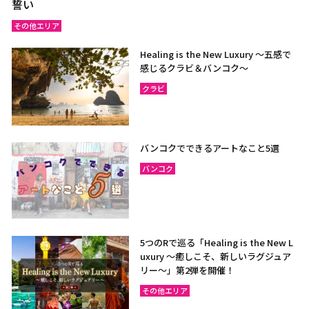
誓い
その他エリア
Healing is the New Luxury ～五感で
感じるクラビ＆バンコク～
クラビ
バンコクでできるアートなこと5選
バンコク
5つのRで巡る「Healing is the New L
uxury ～癒しこそ、新しいラグジュア
リー〜」第2弾を開催！
その他エリア