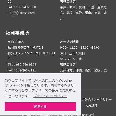
55
管轄エリア
FAX：06-6543-6660
福井、岐阜、愛知、三重、近畿地
info[at]tatosa.com
方、島根、鳥取、岡山、徳島、香
川
福岡事務所
〒812-0027
オープン時間
福岡市博多区下川端町2-1
9:00～12:00／13:00～17:00
博多リバレインイースト サイト11
休日：土日祝祭日
F
テレワーク：水
TEL：092-260-9308
管轄エリア
FAX：092-260-8181
九州地方、沖縄、高知、愛媛、広
info[at]tatfuk.com
島、山口
当ウェブサイトでは利用の向上のためcookie
(クッキー)を使用しています。同意するをクリ
ックすると当ウェブサイトでの使用に同意する
ことになります。
プライバシーポリシー
このサイトについて
メルマガ登録
リンク
プライバシーポリシー
サイトマップ
関係機関・団体について
利用規約
同意する
© Tourism Authority of Thailand. All rights reserved.