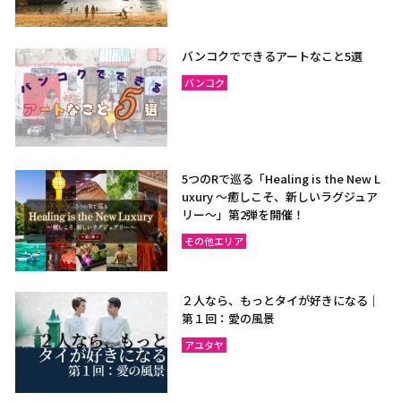
バンコクでできるアートなこと5選
バンコク
5つのRで巡る「Healing is the New L
uxury ～癒しこそ、新しいラグジュア
リー〜」第2弾を開催！
その他エリア
２人なら、もっとタイが好きになる｜
第１回：愛の風景
アユタヤ