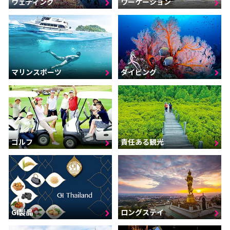
ウェディング
ワーケーション
マリンスポーツ
ダイビング
ゴルフ
責任ある観光
GI製品
ロングステイ