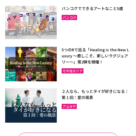
バンコクでできるアートなこと5選
バンコク
5つのRで巡る「Healing is the New L
uxury ～癒しこそ、新しいラグジュア
リー〜」第2弾を開催！
その他エリア
２人なら、もっとタイが好きになる｜
第１回：愛の風景
アユタヤ