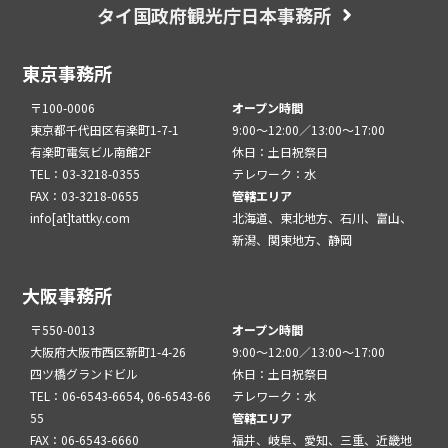
タイ国政府観光庁日本事務所
東京事務所
〒100-0006
オープン時間
東京都千代田区有楽町1-7-1
9:00～12:00／13:00～17:00
有楽町電気ビル南館2F
休日：土日祝祭日
TEL：03-3218-0355
テレワーク：水
FAX：03-3218-0655
管轄エリア
info[at]tattky.com
北海道、東北地方、石川、富山、
新潟、関東地方、静岡
大阪事務所
〒550-0013
オープン時間
大阪府大阪市西区新町1-4-26
9:00～12:00／13:00～17:00
四ツ橋グランドビル
休日：土日祝祭日
TEL：06-6543-6654, 06-6543-66
テレワーク：水
55
管轄エリア
FAX：06-6543-6660
福井、岐阜、愛知、三重、近畿地