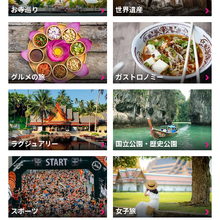
お寺巡り
世界遺産
グルメの旅
ガストロノミー
ラグジュアリー
国立公園・歴史公園
スポーツ
女子旅