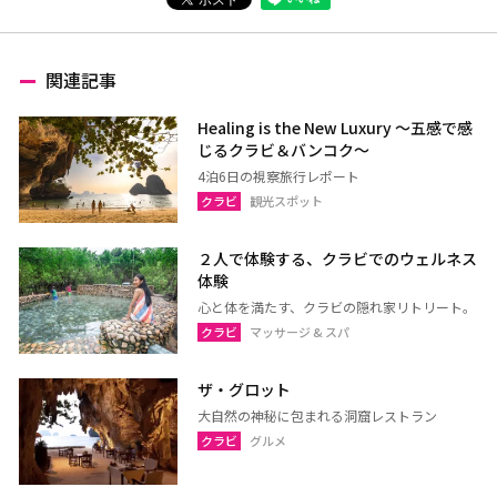
関連記事
Healing is the New Luxury ～五感で感
じるクラビ＆バンコク～
4泊6日の視察旅行レポート
クラビ
観光スポット
２人で体験する、クラビでのウェルネス
体験
心と体を満たす、クラビの隠れ家リトリート。
クラビ
マッサージ & スパ
ザ・グロット
大自然の神秘に包まれる洞窟レストラン
クラビ
グルメ