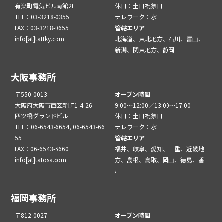
有楽町電気ビル南館2F
休日：土日祝祭日
TEL：03-3218-0355
テレワーク：水
FAX：03-3218-0655
管轄エリア
info[at]tattky.com
北海道、東北地方、石川、富山、
新潟、関東地方、静岡
大阪事務所
〒550-0013
オープン時間
大阪府大阪市西区新町1-4-26
9:00～12:00／13:00～17:00
四ツ橋グランドビル
休日：土日祝祭日
TEL：06-6543-6654, 06-6543-66
テレワーク：水
55
管轄エリア
FAX：06-6543-6660
福井、岐阜、愛知、三重、近畿地
info[at]tatosa.com
方、島根、鳥取、岡山、徳島、香
川
福岡事務所
〒812-0027
オープン時間