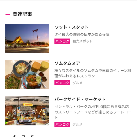
関連記事
ワット・スタット
タイ最大の青銅の仏堂がある寺院
バンコク
観光スポット
ソムタムヌア
様々なスタイルのソムタムや王道のイサーン料
理が味わえるレストラン
バンコク
グルメ
パークサイド・マーケット
セントラル・パークの地下LG階にある有名店
のストリートフードなどが楽しめるフードコー
ト
バンコク
グルメ
キーワード