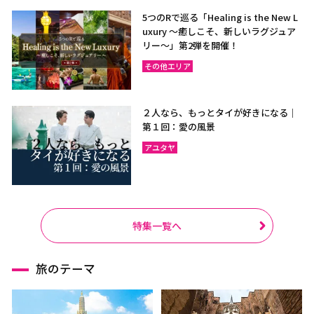
5つのRで巡る「Healing is the New L
uxury ～癒しこそ、新しいラグジュア
リー〜」第2弾を開催！
その他エリア
２人なら、もっとタイが好きになる｜
第１回：愛の風景
アユタヤ
特集一覧へ
旅のテーマ