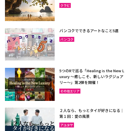
クラビ
バンコクでできるアートなこと5選
バンコク
5つのRで巡る「Healing is the New L
uxury ～癒しこそ、新しいラグジュア
リー〜」第2弾を開催！
その他エリア
２人なら、もっとタイが好きになる｜
第１回：愛の風景
アユタヤ