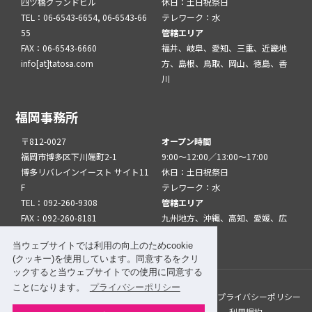
四ツ橋グランドビル
休日：土日祝祭日
TEL：06-6543-6654, 06-6543-66
テレワーク：水
55
管轄エリア
FAX：06-6543-6660
福井、岐阜、愛知、三重、近畿地
info[at]tatosa.com
方、島根、鳥取、岡山、徳島、香
川
福岡事務所
〒812-0027
オープン時間
福岡市博多区下川端町2-1
9:00～12:00／13:00～17:00
博多リバレインイースト サイト11
休日：土日祝祭日
F
テレワーク：水
TEL：092-260-9308
管轄エリア
FAX：092-260-8181
九州地方、沖縄、高知、愛媛、広
info[at]tatfuk.com
島、山口
当ウェブサイトでは利用の向上のためcookie
(クッキー)を使用しています。同意するをクリ
ックすると当ウェブサイトでの使用に同意する
ことになります。
プライバシーポリシー
このサイトについて
メルマガ登録
リンク
プライバシーポリシー
サイトマップ
関係機関・団体について
利用規約