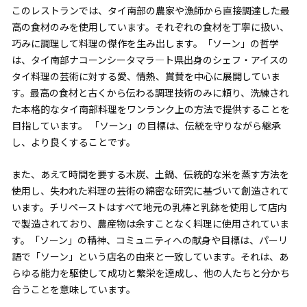
このレストランでは、タイ南部の農家や漁師から直接調達した最
高の食材のみを使用しています。それぞれの食材を丁寧に扱い、
巧みに調理して料理の傑作を生み出します。「ソーン」の哲学
は、タイ南部ナコーンシータマラ―ト県出身のシェフ・アイスの
タイ料理の芸術に対する愛、情熱、賞賛を中心に展開していま
す。最高の食材と古くから伝わる調理技術のみに頼り、洗練され
た本格的なタイ南部料理をワンランク上の方法で提供することを
目指しています。 「ソーン」の目標は、伝統を守りながら継承
し、より良くすることです。
また、あえて時間を要する木炭、土鍋、伝統的な米を蒸す方法を
使用し、失われた料理の芸術の綿密な研究に基づいて創造されて
います。チリペーストはすべて地元の乳棒と乳鉢を使用して店内
で製造されており、農産物は余すことなく料理に使用されていま
す。「ソーン」の精神、コミュニティへの献身や目標は、パーリ
語で「ソーン」という店名の由来と一致しています。それは、あ
らゆる能力を駆使して成功と繁栄を達成し、他の人たちと分かち
合うことを意味しています。