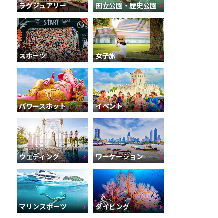
ラグジュアリー
国立公園・歴史公園
スポーツ
女子旅
パワースポット
イベント
ウェディング
ワーケーション
マリンスポーツ
ダイビング