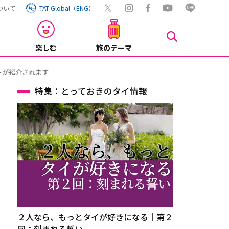
ついて
TAT Global（ENG）
楽しむ
旅のテーマ
Inst
2026/08/04
特集：とっておきのタイ情報
２人なら、もっとタイが好きになる｜第２
回：刻まれる誓い