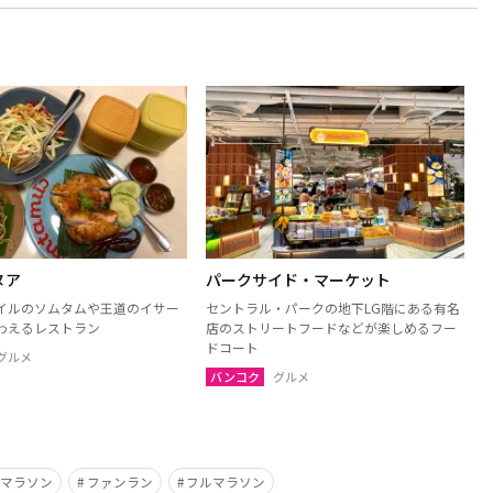
ヌア
パークサイド・マーケット
イルのソムタムや王道のイサー
セントラル・パークの地下LG階にある有名
わえるレストラン
店のストリートフードなどが楽しめるフー
ドコート
グルメ
バンコク
グルメ
フマラソン
ファンラン
フルマラソン