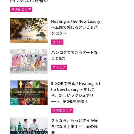
その他エリア
Healing is the New Luxury
～五感で感じるクラビ＆バ
ンコク～
クラビ
バンコクでできるアートな
こと5選
バンコク
5つのRで巡る「Healing is t
he New Luxury ～癒しこ
そ、新しいラグジュアリ
ー〜」第2弾を開催！
その他エリア
２人なら、もっとタイが好
きになる｜第１回：愛の風
景