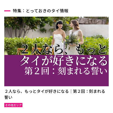
ウドーンターニー
コーンケーン
ナコーンラーチャシーマー
ウボンラーチャターニー
特集：とっておきのタイ情報
（コラート）
（ウボン）
カラシン
ルーイ
サコンナコーン
ナコーンパノム
ノーンカーイ
ノーンブアランプー
ブンカーン
ムックダーハーン
ローイエット
マハーサーラカーム
ブリーラム
ヤソートーン
シーサケート
アムナートチャルーン
スリン
チャイヤプーム
北イサーン
南イサーン
２人なら、もっとタイが好きになる｜第２回：刻まれる
誓い
その他エリア
パタヤ（チョンブリー）
トラート