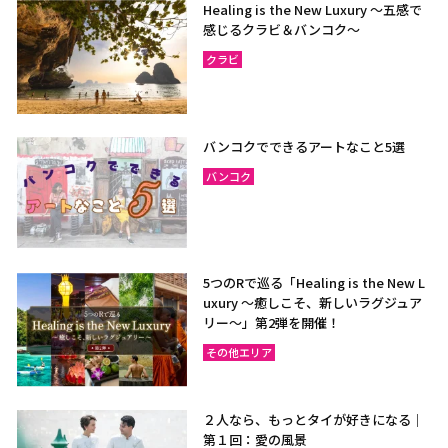
Healing is the New Luxury ～五感で
ラヨーン（サメット島）
チャンタブリー
感じるクラビ＆バンコク～
サケーオ
チャチューンサオ
クラビ
プラーチーンブリー
ナコーンナーヨック
サムットプラカーン
バンコクでできるアートなこと5選
バンコク
バンコク
サムットソンクラーム
アユタヤ
ナコーンパトム
カンチャナブリー
ホアヒン（プラチュアッブ
キリカン）
5つのRで巡る「Healing is the New L
uxury ～癒しこそ、新しいラグジュア
チャアム（ペッチャブリ
アーントーン
リー〜」第2弾を開催！
ー）
その他エリア
チャイナート
ロッブリー
ノンタブリー
パトゥムターニー
２人なら、もっとタイが好きになる｜
ペッチャブリー
プラチュアップキリカン
第１回：愛の風景