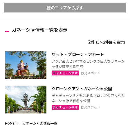
他のエリアから探す
ガネーシャ情報一覧を表示
チェンマイ
チェンライ
2件
(1〜2件目を表示)
メーホンソーン
ランパーン
ランプーン
スコータイ
ワット・プローン・アカート
アジア最大といわれるピンクの巨大なガネーシ
ターク
カンペーンペット
ャ像が鎮座する寺院
ピッサヌローク
ナコーンサワン
チャチューンサオ
観光スポット
ナーン
パヤオ
クローンクアン・ガネーシャ公園
プレー
ペッチャブーン
チャチューンサオ県にあるブロンズの巨大なガ
ピチット
ウッタラディット
ネーシャ像で有名な公園
チャチューンサオ
観光スポット
ウタイターニー
HOME
ガネーシャの情報一覧