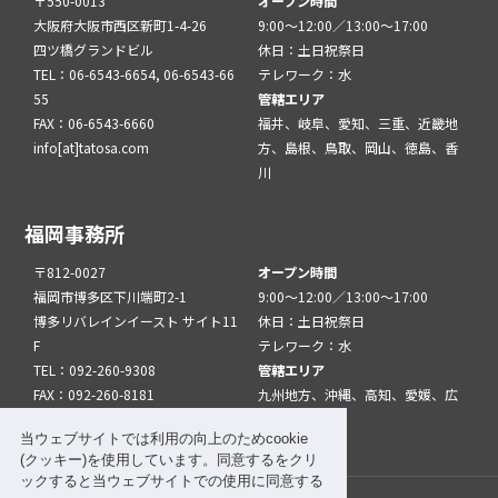
〒550-0013
オープン時間
大阪府大阪市西区新町1-4-26
9:00～12:00／13:00～17:00
四ツ橋グランドビル
休日：土日祝祭日
TEL：06-6543-6654, 06-6543-66
テレワーク：水
55
管轄エリア
FAX：06-6543-6660
福井、岐阜、愛知、三重、近畿地
info[at]tatosa.com
方、島根、鳥取、岡山、徳島、香
川
福岡事務所
〒812-0027
オープン時間
福岡市博多区下川端町2-1
9:00～12:00／13:00～17:00
博多リバレインイースト サイト11
休日：土日祝祭日
F
テレワーク：水
TEL：092-260-9308
管轄エリア
FAX：092-260-8181
九州地方、沖縄、高知、愛媛、広
info[at]tatfuk.com
島、山口
当ウェブサイトでは利用の向上のためcookie
(クッキー)を使用しています。同意するをクリ
ックすると当ウェブサイトでの使用に同意する