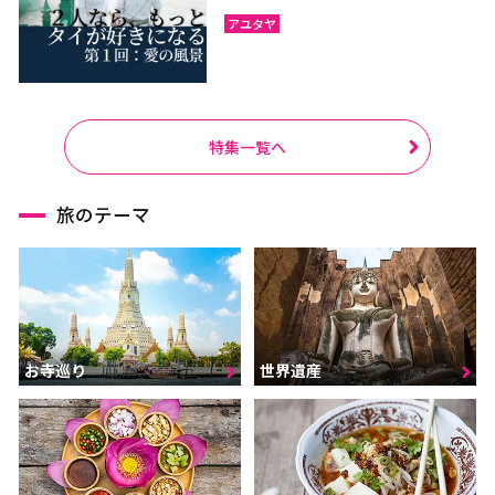
ラーチャブリー
サムットサーコーン
アユタヤ
サラブリー
シンブリー
スパンブリー
特集一覧へ
プーケット
サムイ島（スラーターニ
ー）
旅のテーマ
クラビ
ランタ島（クラビ）
トラン
パンガー
カオラック（パンガー）
チュンポーン
ナラーティワート
ナコーンシータマラート
お寺巡り
世界遺産
パッターニー
パッタルン
ラノーン
サトゥーン
ソンクラー
スラーターニー
ヤラー