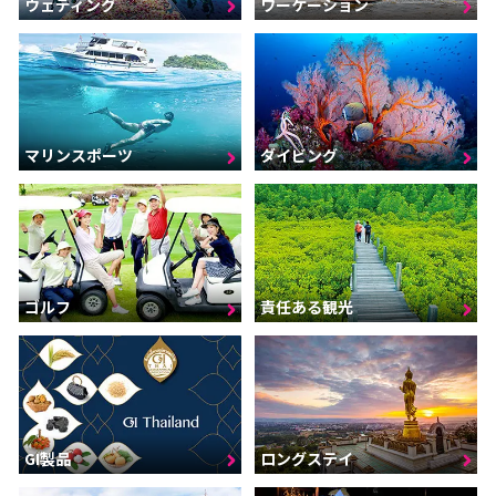
ウェディング
ワーケーション
マリンスポーツ
ダイビング
ゴルフ
責任ある観光
GI製品
ロングステイ