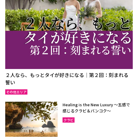
ウドーンターニー
コーンケーン
ナコーンラーチャシーマー
ウボンラーチャターニー
（コラート）
（ウボン）
カラシン
ルーイ
サコンナコーン
ナコーンパノム
ノーンカーイ
ノーンブアランプー
ブンカーン
ムックダーハーン
ローイエット
マハーサーラカーム
２人なら、もっとタイが好きになる｜第２回：刻まれる
ブリーラム
ヤソートーン
誓い
シーサケート
アムナートチャルーン
その他エリア
スリン
チャイヤプーム
Healing is the New Luxury ～五感で
北イサーン
南イサーン
感じるクラビ＆バンコク～
クラビ
パタヤ（チョンブリー）
トラート