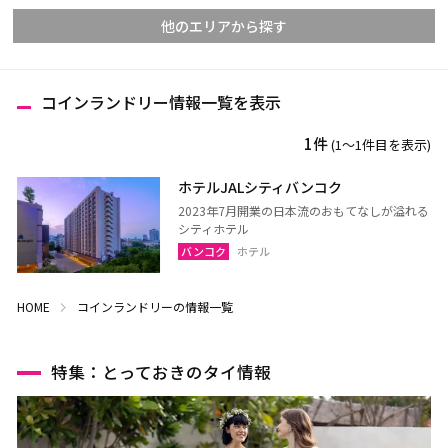
他のエリアから探す
コインランドリー情報一覧を表示
チェンマイ
チェンライ
1件
(1〜1件目を表示)
メーホンソーン
ランパーン
ランプーン
スコータイ
ホテルJALシティバンコク
2023年7月開業の日本流のおもてなしが溢れる
ターク
カンペーンペット
シティホテル
ピッサヌローク
ナコーンサワン
バンコク
ホテル
ナーン
パヤオ
HOME
コインランドリーの情報一覧
プレー
ペッチャブーン
ピチット
ウッタラディット
特集：とっておきのタイ情報
ウタイターニー