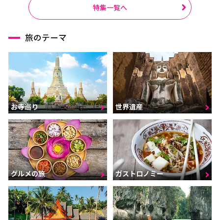
ラーチャブリー
サムットサーコーン
特集一覧へ
サラブリー
シンブリー
旅のテーマ
スパンブリー
プーケット
サムイ島（スラーターニ
ー）
クラビ
ランタ島（クラビ）
お寺巡り
世界遺産
トラン
パンガー
カオラック（パンガー）
チュンポーン
ナラーティワート
ナコーンシータマラート
パッターニー
パッタルン
グルメの旅
ガストロノミー
ラノーン
サトゥーン
ソンクラー
スラーターニー
ヤラー