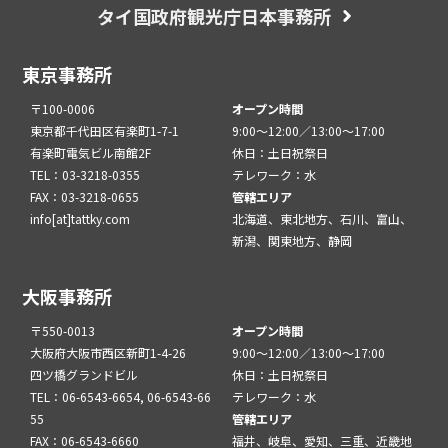
タイ国政府観光庁日本事務所
東京事務所
〒100-0006
オープン時間
東京都千代田区有楽町1-7-1
9:00～12:00／13:00～17:00
有楽町電気ビル南館2F
休日：土日祝祭日
TEL：03-3218-0355
テレワーク：水
FAX：03-3218-0655
管轄エリア
info[at]tattky.com
北海道、東北地方、石川、富山、
新潟、関東地方、静岡
大阪事務所
〒550-0013
オープン時間
大阪府大阪市西区新町1-4-26
9:00～12:00／13:00～17:00
四ツ橋グランドビル
休日：土日祝祭日
TEL：06-6543-6654, 06-6543-66
テレワーク：水
55
管轄エリア
FAX：06-6543-6660
福井、岐阜、愛知、三重、近畿地