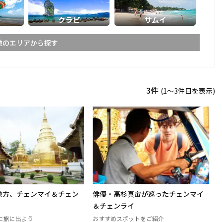
ト
クラビ
サムイ
他のエリアから探す
ライ
メーホンソーン
3件
(1〜3件目を表示)
ーン
スコータイ
ーンペット
ピッサヌローク
パヤオ
ャブーン
ピチット
ターニー
地方、チェンマイ＆チェン
俳優・高杉真宙が巡ったチェンマイ
ケーン
ナコーンラーチャシーマー
＆チェンライ
（コラート）
に旅に出よう
おすすめスポットをご紹介