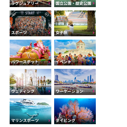
ラグジュアリー
国立公園・歴史公園
スポーツ
女子旅
パワースポット
イベント
ウェディング
ワーケーション
マリンスポーツ
ダイビング