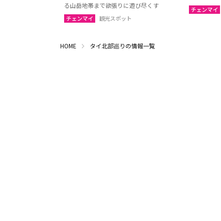
ウボンラーチャターニー
カラシ
る山岳地帯まで欲張りに遊び尽くす
チェンマイ
（ウボン）
チェンマイ
観光スポット
サコンナコーン
ナコー
ノーンブアランプー
ブンカ
HOME
タイ北部巡りの情報一覧
ローイエット
マハー
ヤソートーン
シーサ
スリン
チャイ
南イサーン
パタヤ（チョンブリー）
トラー
チャンタブリー
サケー
プラーチーンブリー
ナコー
バンコク
サムッ