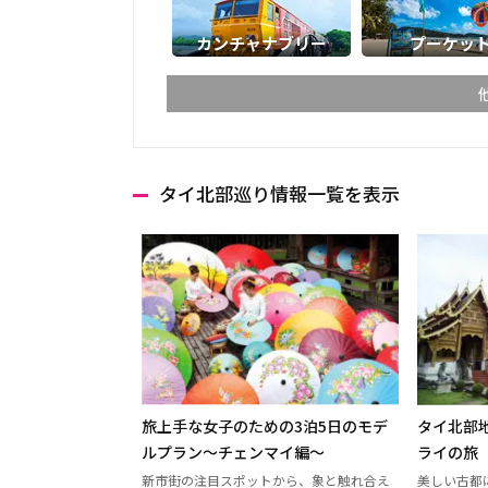
カンチャナブリー
プーケッ
タイ北部巡り情報一覧を表示
チェンマイ
チェン
ランパーン
ランプ
ターク
カンペ
ナコーンサワン
ナーン
プレー
ペッチ
ウッタラディット
ウタイ
旅上手な女子のための3泊5日のモデ
タイ北部
ウドーンターニー
コーン
ルプラン〜チェンマイ編〜
ライの旅
新市街の注目スポットから、象と触れ合え
美しい古都