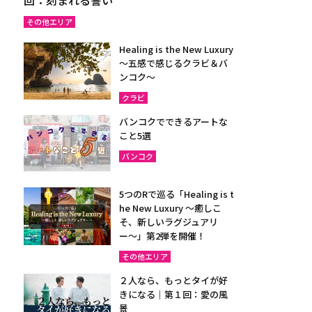
その他エリア
Healing is the New Luxury
～五感で感じるクラビ＆バ
ンコク～
クラビ
バンコクでできるアートな
こと5選
バンコク
5つのRで巡る「Healing is t
he New Luxury ～癒しこ
そ、新しいラグジュアリ
ー〜」第2弾を開催！
その他エリア
２人なら、もっとタイが好
きになる｜第１回：愛の風
景