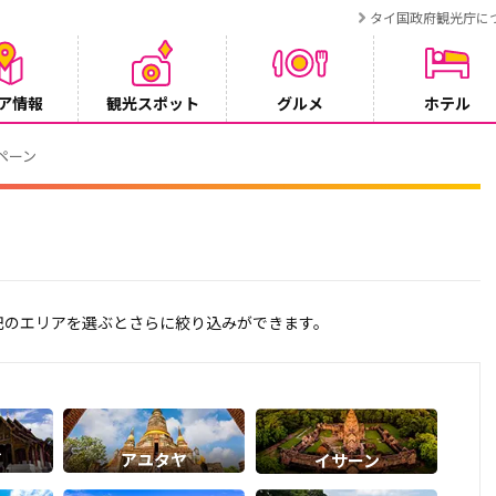
タイ国政府観光庁に
ア情報
観光スポット
グルメ
ホテル
【鉄道】バンコクーアユタヤを結ぶ冷房列車「
2026/08/03
下記のエリアを選ぶとさらに絞り込みができます。
イ
アユタヤ
イサーン