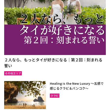
ウドーンターニー
コーンケーン
ナコーンラーチャシーマー
ウボンラーチャターニー
（コラート）
（ウボン）
カラシン
ルーイ
サコンナコーン
ナコーンパノム
ノーンカーイ
ノーンブアランプー
ブンカーン
ムックダーハーン
ローイエット
マハーサーラカーム
２人なら、もっとタイが好きになる｜第２回：刻まれる
ブリーラム
ヤソートーン
誓い
シーサケート
アムナートチャルーン
その他エリア
スリン
チャイヤプーム
Healing is the New Luxury ～五感で
北イサーン
南イサーン
感じるクラビ＆バンコク～
クラビ
パタヤ（チョンブリー）
トラート