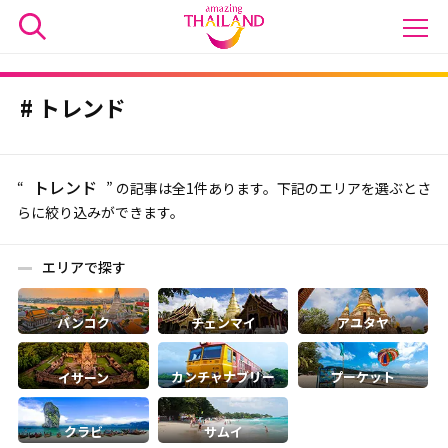
トレンド
トレンド
“
” の記事は全1件あります。下記のエリアを選ぶとさ
らに絞り込みができます。
エリアで探す
バンコク
チェンマイ
アユタヤ
カンチャナブリー
プーケット
イサーン
クラビ
サムイ