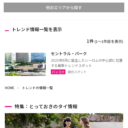
他のエリアから探す
トレンド情報一覧を表示
チェンマイ
チェンライ
1件
(1〜1件目を表示)
メーホンソーン
ランパーン
ランプーン
スコータイ
セントラル・パーク
2025年9月に誕生したシーロムの中心部に位置
ターク
カンペーンペット
する最新トレンドスポット
ピッサヌローク
ナコーンサワン
バンコク
観光スポット
ナーン
パヤオ
HOME
トレンドの情報一覧
プレー
ペッチャブーン
ピチット
ウッタラディット
特集：とっておきのタイ情報
ウタイターニー