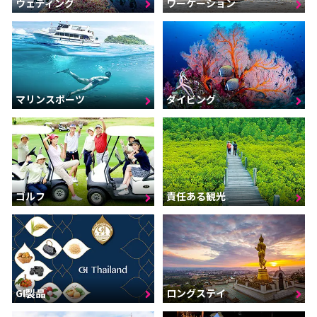
ウェディング
ワーケーション
マリンスポーツ
ダイビング
ゴルフ
責任ある観光
GI製品
ロングステイ