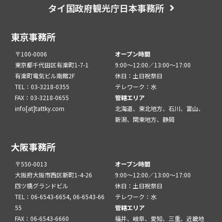
タイ国政府観光庁日本事務所
東京事務所
〒100-0006
オープン時間
東京都千代田区有楽町1-7-1
9:00～12:00／13:00～17:00
有楽町電気ビル南館2F
休日：土日祝祭日
TEL：03-3218-0355
テレワーク：水
FAX：03-3218-0655
管轄エリア
info[at]tattky.com
北海道、東北地方、石川、富山、
新潟、関東地方、静岡
大阪事務所
〒550-0013
オープン時間
大阪府大阪市西区新町1-4-26
9:00～12:00／13:00～17:00
四ツ橋グランドビル
休日：土日祝祭日
TEL：06-6543-6654, 06-6543-66
テレワーク：水
55
管轄エリア
FAX：06-6543-6660
福井、岐阜、愛知、三重、近畿地