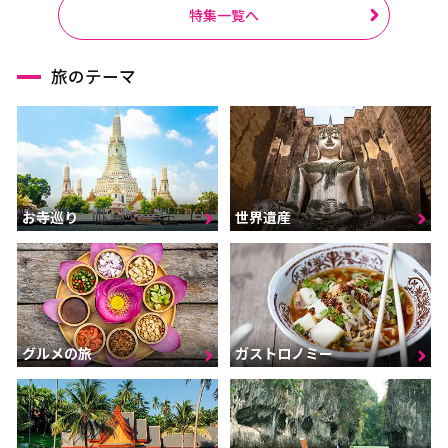
ラーチャブリー
サムットサーコーン
特集一覧へ
サラブリー
シンブリー
旅のテーマ
スパンブリー
プーケット
サムイ島（スラーターニ
ー）
クラビ
ランタ島（クラビ）
お寺巡り
世界遺産
トラン
パンガー
カオラック（パンガー）
チュンポーン
ナラーティワート
ナコーンシータマラート
パッターニー
パッタルン
グルメの旅
ガストロノミー
ラノーン
サトゥーン
ソンクラー
スラーターニー
ヤラー