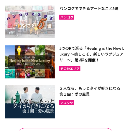
ラヨーン（サメット島）
チャンタブリー
バンコクでできるアートなこと5選
サケーオ
チャチューンサオ
バンコク
プラーチーンブリー
ナコーンナーヨック
サムットプラカーン
5つのRで巡る「Healing is the New L
uxury ～癒しこそ、新しいラグジュア
バンコク
サムットソンクラーム
リー〜」第2弾を開催！
アユタヤ
ナコーンパトム
その他エリア
カンチャナブリー
ホアヒン（プラチュアッブ
キリカン）
２人なら、もっとタイが好きになる｜
チャアム（ペッチャブリ
アーントーン
第１回：愛の風景
ー）
アユタヤ
チャイナート
ロッブリー
ノンタブリー
パトゥムターニー
ペッチャブリー
プラチュアップキリカン