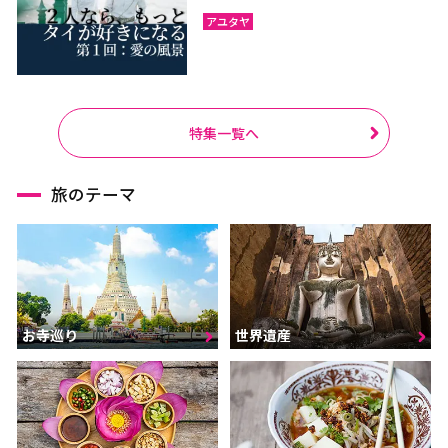
ラーチャブリー
サムットサーコーン
アユタヤ
サラブリー
シンブリー
スパンブリー
特集一覧へ
プーケット
サムイ島（スラーターニ
ー）
旅のテーマ
クラビ
ランタ島（クラビ）
トラン
パンガー
カオラック（パンガー）
チュンポーン
ナラーティワート
ナコーンシータマラート
お寺巡り
世界遺産
パッターニー
パッタルン
ラノーン
サトゥーン
ソンクラー
スラーターニー
ヤラー