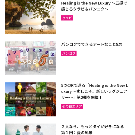
Healing is the New Luxury ～五感で
ラヨーン（サメット島）
チャンタブリー
感じるクラビ＆バンコク～
サケーオ
チャチューンサオ
クラビ
プラーチーンブリー
ナコーンナーヨック
サムットプラカーン
バンコクでできるアートなこと5選
バンコク
バンコク
サムットソンクラーム
アユタヤ
ナコーンパトム
カンチャナブリー
ホアヒン（プラチュアッブ
キリカン）
5つのRで巡る「Healing is the New L
uxury ～癒しこそ、新しいラグジュア
チャアム（ペッチャブリ
アーントーン
リー〜」第2弾を開催！
ー）
その他エリア
チャイナート
ロッブリー
ノンタブリー
パトゥムターニー
２人なら、もっとタイが好きになる｜
ペッチャブリー
プラチュアップキリカン
第１回：愛の風景