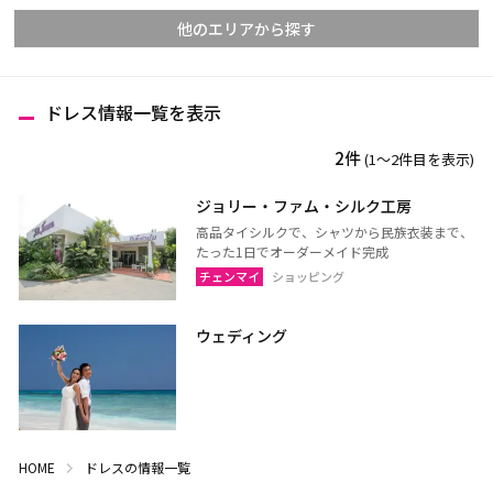
他のエリアから探す
ドレス情報一覧を表示
チェンマイ
チェンライ
2件
(1〜2件目を表示)
メーホンソーン
ランパーン
ランプーン
スコータイ
ジョリー・ファム・シルク工房
高品タイシルクで、シャツから民族衣装まで、
ターク
カンペーンペット
たった1日でオーダーメイド完成
ピッサヌローク
ナコーンサワン
チェンマイ
ショッピング
ナーン
パヤオ
ウェディング
プレー
ペッチャブーン
ピチット
ウッタラディット
ウタイターニー
HOME
ドレスの情報一覧