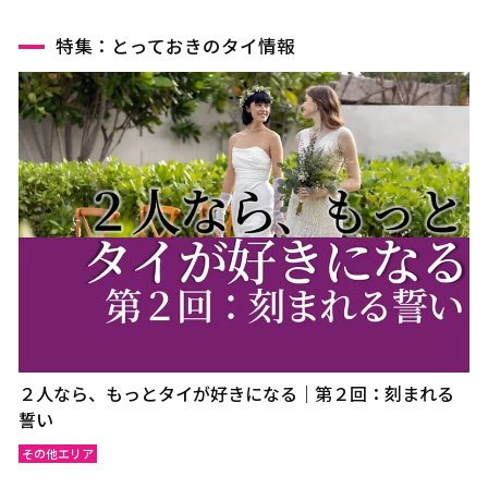
ウドーンターニー
コーンケーン
ナコーンラーチャシーマー
ウボンラーチャターニー
特集：とっておきのタイ情報
（コラート）
（ウボン）
カラシン
ルーイ
サコンナコーン
ナコーンパノム
ノーンカーイ
ノーンブアランプー
ブンカーン
ムックダーハーン
ローイエット
マハーサーラカーム
ブリーラム
ヤソートーン
シーサケート
アムナートチャルーン
スリン
チャイヤプーム
北イサーン
南イサーン
２人なら、もっとタイが好きになる｜第２回：刻まれる
誓い
その他エリア
パタヤ（チョンブリー）
トラート