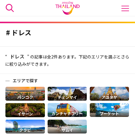
ドレス
ドレス
“
” の記事は全2件あります。下記のエリアを選ぶとさら
に絞り込みができます。
エリアで探す
バンコク
チェンマイ
アユタヤ
カンチャナブリー
プーケット
イサーン
クラビ
サムイ