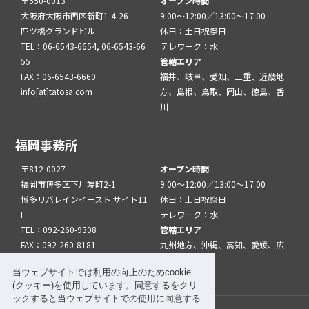
〒550-0013
オープン時間
大阪府大阪市西区新町1-4-26
9:00～12:00／13:00～17:00
四ツ橋グランドビル
休日：土日祝祭日
TEL：06-6543-6654, 06-6543-66
テレワーク：水
55
管轄エリア
FAX：06-6543-6660
福井、岐阜、愛知、三重、近畿地
info[at]tatosa.com
方、島根、鳥取、岡山、徳島、香
川
福岡事務所
〒812-0027
オープン時間
福岡市博多区下川端町2-1
9:00～12:00／13:00～17:00
博多リバレインイースト サイト11
休日：土日祝祭日
F
テレワーク：水
TEL：092-260-9308
管轄エリア
FAX：092-260-8181
九州地方、沖縄、高知、愛媛、広
info[at]tatfuk.com
島、山口
当ウェブサイトでは利用の向上のためcookie
(クッキー)を使用しています。同意するをクリ
ックすると当ウェブサイトでの使用に同意する