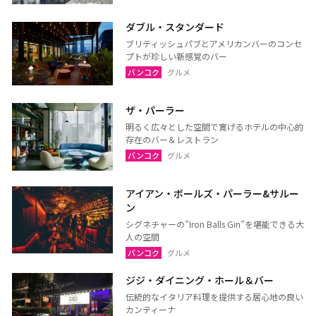
ラーチャブリー
サムットサーコーン
ダブル・スタンダード
サラブリー
シンブリー
ブリティッシュパブとアメリカンバーのコンセ
スパンブリー
プトが珍しい新感覚のバー
バンコク
グルメ
ザ・パーラー
プーケット
サムイ島（スラーターニ
明るく広々とした空間で寛げるホテルの中心的
ー）
存在のバー＆レストラン
クラビ
ランタ島（クラビ）
バンコク
グルメ
トラン
パンガー
アイアン・ボールズ・パーラー&サルー
カオラック（パンガー）
チュンポーン
ン
ナラーティワート
ナコーンシータマラート
シグネチャーの”Iron Balls Gin”を堪能できる大
人の空間
パッターニー
パッタルン
バンコク
グルメ
ラノーン
サトゥーン
ジジ・ダイニング・ホール＆バー
ソンクラー
スラーターニー
伝統的なイタリア料理を提供する居心地の良い
ヤラー
カンティーナ