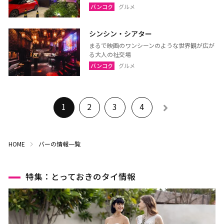
バンコク
グルメ
シンシン・シアター
まるで映画のワンシーンのような世界観が広が
る大人の社交場
バンコク
グルメ
1
2
3
4
HOME
バーの情報一覧
特集：とっておきのタイ情報