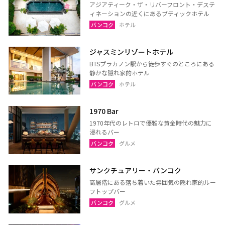
ウドーンターニー
コーンケーン
アジアティーク・ザ・リバーフロント・デステ
ィネーションの近くにあるブティックホテル
ナコーンラーチャシーマー
ウボンラーチャターニー
バンコク
ホテル
（コラート）
（ウボン）
カラシン
ルーイ
ジャスミンリゾートホテル
サコンナコーン
ナコーンパノム
BTSプラカノン駅から徒歩すぐのところにある
静かな隠れ家的ホテル
ノーンカーイ
ノーンブアランプー
バンコク
ホテル
ブンカーン
ムックダーハーン
1970 Bar
ローイエット
マハーサーラカーム
1970年代のレトロで優雅な黄金時代の魅力に
ブリーラム
ヤソートーン
浸れるバー
バンコク
グルメ
シーサケート
アムナートチャルーン
スリン
チャイヤプーム
サンクチュアリー・バンコク
北イサーン
南イサーン
高層階にある落ち着いた雰囲気の隠れ家的ルー
フトップバー
バンコク
グルメ
パタヤ（チョンブリー）
トラート