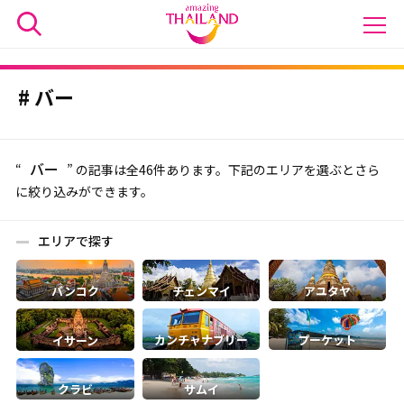
バー
バー
“
” の記事は全46件あります。下記のエリアを選ぶとさら
に絞り込みができます。
エリアで探す
バンコク
チェンマイ
アユタヤ
カンチャナブリー
プーケット
イサーン
クラビ
サムイ