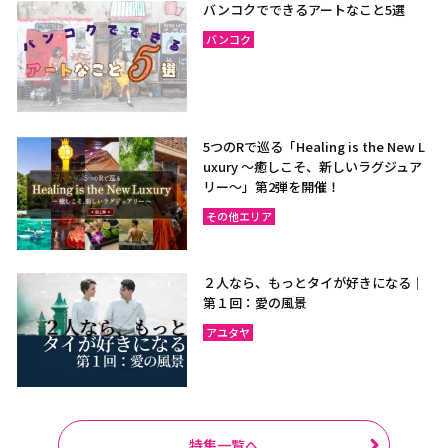
バンコクでできるアートなこと5選
バンコク
5つのRで巡る「Healing is the New L
uxury ～癒しこそ、新しいラグジュア
リー〜」第2弾を開催！
その他エリア
２人なら、もっとタイが好きになる｜
第１回：愛の風景
アユタヤ
特集一覧へ