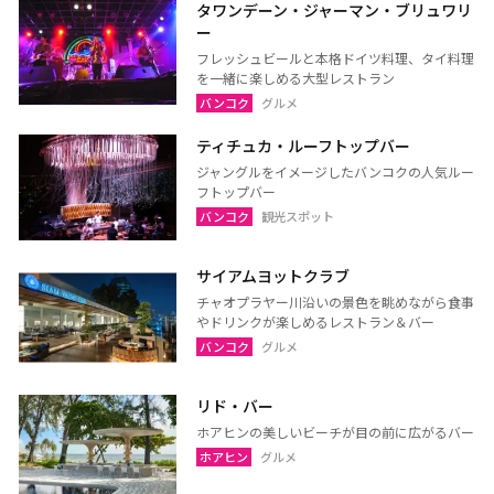
タワンデーン・ジャーマン・ブリュワリ
ラヨーン（サメット島）
チャンタブリー
ー
サケーオ
チャチューンサオ
フレッシュビールと本格ドイツ料理、タイ料理
を一緒に楽しめる大型レストラン
プラーチーンブリー
ナコーンナーヨック
バンコク
グルメ
サムットプラカーン
ティチュカ・ルーフトップバー
ジャングルをイメージしたバンコクの人気ルー
フトップバー
バンコク
サムットソンクラーム
バンコク
観光スポット
アユタヤ
ナコーンパトム
サイアムヨットクラブ
カンチャナブリー
ホアヒン（プラチュアッブ
チャオプラヤー川沿いの景色を眺めながら食事
キリカン）
やドリンクが楽しめるレストラン＆バー
チャアム（ペッチャブリ
アーントーン
バンコク
グルメ
ー）
チャイナート
ロッブリー
リド・バー
ホアヒンの美しいビーチが目の前に広がるバー
ノンタブリー
パトゥムターニー
ホアヒン
グルメ
ペッチャブリー
プラチュアップキリカン