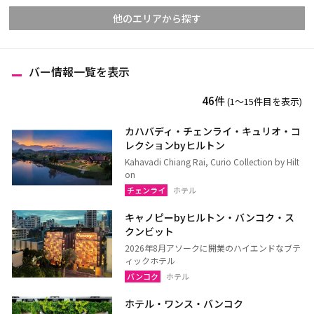
他のエリアから探す
バー情報一覧を表示
チェンマイ
チェンライ
46件
(1〜15件目を表示)
メーホンソーン
ランパーン
ランプーン
スコータイ
カハバディ・チェンライ・キュリオ・コ
レクションbyヒルトン
ターク
カンペーンペット
Kahavadi Chiang Rai, Curio Collection by Hilt
ピッサヌローク
ナコーンサワン
on
チェンライ
ホテル
ナーン
パヤオ
キャノピーbyヒルトン・バンコク・ス
プレー
ペッチャブーン
クンビット
ピチット
ウッタラディット
2026年8月アソークに開業のハイエンドなブテ
ィックホテル
ウタイターニー
バンコク
ホテル
ホテル・ワンス・バンコク