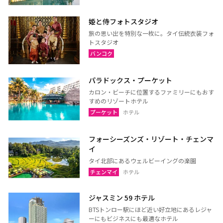
ラーチャブリー
サムットサーコーン
姫と侍フォトスタジオ
サラブリー
シンブリー
旅の思い出を特別な一枚に。タイ伝統衣装フォ
スパンブリー
トスタジオ
バンコク
プーケット
サムイ島（スラーターニ
パラドックス・プーケット
ー）
カロン・ビーチに位置するファミリーにもおす
すめのリゾートホテル
クラビ
ランタ島（クラビ）
プーケット
ホテル
トラン
パンガー
フォーシーズンズ・リゾート・チェンマ
カオラック（パンガー）
チュンポーン
イ
ナラーティワート
ナコーンシータマラート
タイ北部にあるウェルビーイングの楽園
パッターニー
パッタルン
チェンマイ
ホテル
ラノーン
サトゥーン
ジャスミン 59 ホテル
ソンクラー
スラーターニー
BTSトンロー駅にほど近い好立地にあるレジャ
ヤラー
ーにもビジネスにも最適なホテル