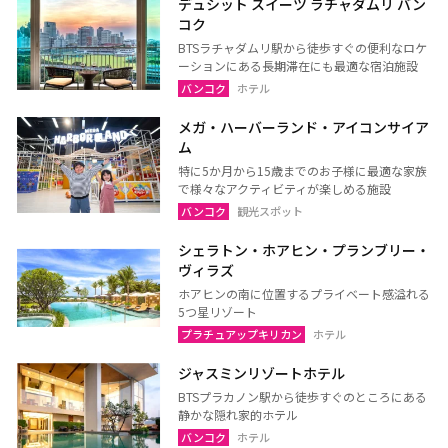
デュシット スイーツ ラチャダムリ バン
ラヨーン（サメット島）
チャンタブリー
コク
サケーオ
チャチューンサオ
BTSラチャダムリ駅から徒歩すぐの便利なロケ
ーションにある長期滞在にも最適な宿泊施設
プラーチーンブリー
ナコーンナーヨック
バンコク
ホテル
サムットプラカーン
メガ・ハーバーランド・アイコンサイア
ム
特に5か月から15歳までのお子様に最適な家族
で様々なアクティビティが楽しめる施設
バンコク
サムットソンクラーム
バンコク
観光スポット
アユタヤ
ナコーンパトム
シェラトン・ホアヒン・プランブリー・
カンチャナブリー
ホアヒン（プラチュアッブ
ヴィラズ
キリカン）
ホアヒンの南に位置するプライベート感溢れる
チャアム（ペッチャブリ
アーントーン
5つ星リゾート
ー）
プラチュアップキリカン
ホテル
チャイナート
ロッブリー
ジャスミンリゾートホテル
BTSプラカノン駅から徒歩すぐのところにある
ノンタブリー
パトゥムターニー
静かな隠れ家的ホテル
ペッチャブリー
プラチュアップキリカン
バンコク
ホテル