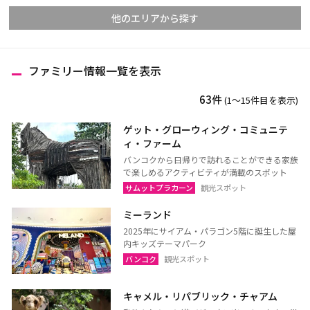
他のエリアから探す
ファミリー情報一覧を表示
チェンマイ
チェンライ
63件
(1〜15件目を表示)
メーホンソーン
ランパーン
ランプーン
スコータイ
ゲット・グローウィング・コミュニテ
ィ・ファーム
ターク
カンペーンペット
バンコクから日帰りで訪れることができる家族
ピッサヌローク
ナコーンサワン
で楽しめるアクティビティが満載のスポット
サムットプラカーン
観光スポット
ナーン
パヤオ
ミーランド
プレー
ペッチャブーン
2025年にサイアム・パラゴン5階に誕生した屋
ピチット
ウッタラディット
内キッズテーマパーク
ウタイターニー
バンコク
観光スポット
キャメル・リパブリック・チャアム