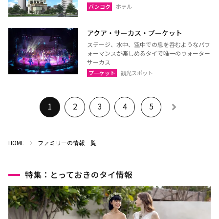
バンコク
ホテル
アクア・サーカス・プーケット
ステージ、水中、空中での息を呑むようなパフ
ォーマンスが楽しめるタイで唯一のウォーター
サーカス
プーケット
観光スポット
1
2
3
4
5
HOME
ファミリーの情報一覧
特集：とっておきのタイ情報