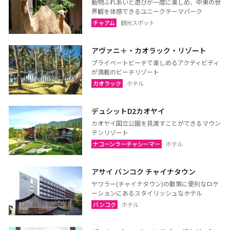
動物ふれあいと遊びが一度に楽しめ、中東の世
ウドーンターニー
コーンケーン
界観を体感できるユニークテーマパーク
ナコーンラーチャシーマー
ウボンラーチャターニー
チャアム
観光スポット
（コラート）
（ウボン）
カラシン
ルーイ
アヴァニ＋・カオラック・リゾート
プライベートビーチで楽しめるアクティビティ
サコンナコーン
ナコーンパノム
が満載のビーチリゾート
ノーンカーイ
ノーンブアランプー
カオラック
ホテル
ブンカーン
ムックダーハーン
デュシットD2カオヤイ
ローイエット
マハーサーラカーム
カオヤイ国立公園を見渡すことができるマウン
ブリーラム
ヤソートーン
テンリゾート
ナコーンラーチャシーマー
ホテル
シーサケート
アムナートチャルーン
スリン
チャイヤプーム
アサイ バンコク チャイナタウン
北イサーン
南イサーン
ヤワラー(チャイナタウン)の散策に便利なロケ
ーションにあるスタイリッシュなホテル
バンコク
ホテル
パタヤ（チョンブリー）
トラート