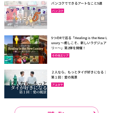
バンコクでできるアートなこと5選
バンコク
5つのRで巡る「Healing is the New L
uxury ～癒しこそ、新しいラグジュア
リー〜」第2弾を開催！
その他エリア
２人なら、もっとタイが好きになる｜
第１回：愛の風景
アユタヤ
特集一覧へ