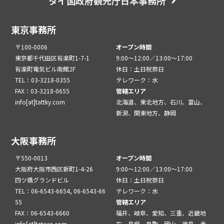
タイ国政府観光庁日本事務所
東京事務所
〒100-0006
オープン時間
東京都千代田区有楽町1-7-1
9:00～12:00／13:00～17:00
有楽町電気ビル南館2F
休日：土日祝祭日
TEL：03-3218-0355
テレワーク：水
FAX：03-3218-0655
管轄エリア
info[at]tattky.com
北海道、東北地方、石川、富山、
新潟、関東地方、静岡
大阪事務所
〒550-0013
オープン時間
大阪府大阪市西区新町1-4-26
9:00～12:00／13:00～17:00
四ツ橋グランドビル
休日：土日祝祭日
TEL：06-6543-6654, 06-6543-66
テレワーク：水
55
管轄エリア
FAX：06-6543-6660
福井、岐阜、愛知、三重、近畿地
info[at]tatosa.com
方、島根、鳥取、岡山、徳島、香