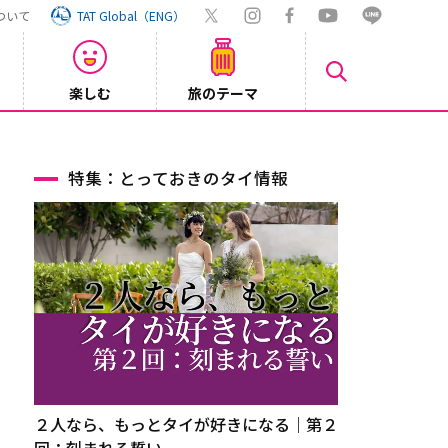
ついて
TAT Global（ENG）
楽しむ
旅のテーマ
Inst
2026/08/04
特集：とっておきのタイ情報
２人なら、もっとタイが好きになる｜第２
回：刻まれる誓い