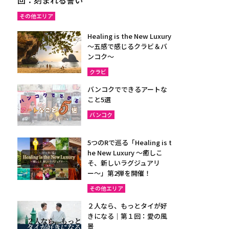
その他エリア
Healing is the New Luxury
～五感で感じるクラビ＆バ
ンコク～
クラビ
バンコクでできるアートな
こと5選
バンコク
5つのRで巡る「Healing is t
he New Luxury ～癒しこ
そ、新しいラグジュアリ
ー〜」第2弾を開催！
その他エリア
２人なら、もっとタイが好
きになる｜第１回：愛の風
景