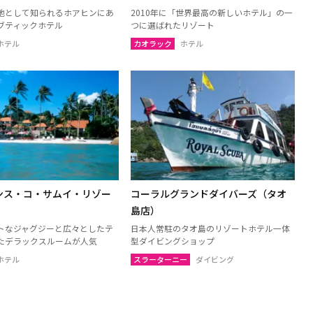
地として知られるホアヒンにあ
2010年に「世界最高の新しいホテル」の一
ブティックホテル
つに選ばれたリゾート
ホテル
カオラック
ホテル
ンス・コ・サムイ・リゾー
コーラルグランドダイバーズ（タオ
島店）
トなジャグジーと広々としたテ
日本人常駐のタオ島のリゾートホテル一体
たデラックスルームが人気
型ダイビングショップ
ホテル
スラーターニー
ダイビング