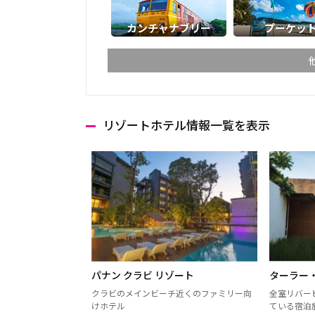
カンチャナブリー
プーケッ
リゾートホテル情報一覧を表示
チェンマイ
チェン
ランパーン
ランプ
ターク
カンペ
ナコーンサワン
ナーン
プレー
ペッチ
ウッタラディット
ウタイ
パナン クラビ リゾート
ターラー
ウドーンターニー
コーン
クラビのメインビーチ近くのファミリー向
全室リバー
けホテル
ている宿泊