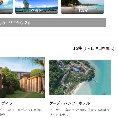
ト
クラビ
サムイ
他のエリアから探す
ライ
メーホンソーン
15件
(1〜15件目を表示)
ーン
スコータイ
ーンペット
ピッサヌローク
パヤオ
ャブーン
ピチット
ターニー
・ヴィラ
ケープ・パンワ・ホテル
ケーン
ナコーンラーチャシーマー
ビューのプールヴィラを完備し
プーケット島のパンワ岬に位置する老舗リ
（コラート）
施設
ゾートホテル