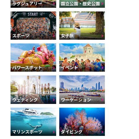
ラグジュアリー
国立公園・歴史公園
スポーツ
女子旅
パワースポット
イベント
ウェディング
ワーケーション
マリンスポーツ
ダイビング