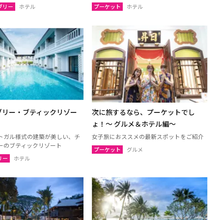
ン
ルーイ
ブリー
ホテル
プーケット
ホテル
ンパノム
ノーンカーイ
ーン
ムックダーハーン
サーラカーム
ブリーラム
ケート
アムナートチャルーン
ヤプーム
北イサーン
ブリー・ブティックリゾー
次に旅するなら、プーケットでし
ょ！〜 グルメ＆ホテル編〜
トガル様式の建築が美しい、チ
女子旅におススメの最新スポットをご紹介
ト
ラヨーン（サメット島）
ーのブティックリゾート
プーケット
グルメ
オ
チャチューンサオ
リー
ホテル
ンナーヨック
サムットプラカーン
トソンクラーム
アユタヤ