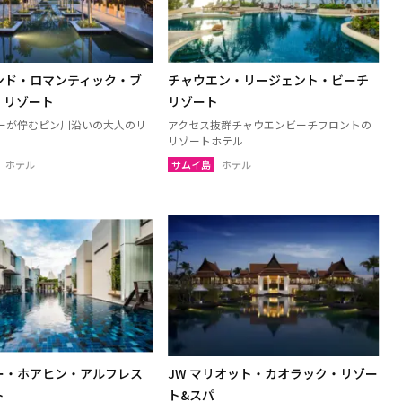
ャナブリー
ホアヒン（プラチュアッブキリカ
ン）
トーン
チャイナート
ンド・ロマンティック・ブ
チャウエン・リージェント・ビーチ
ブリー
パトゥムターニー
・リゾート
リゾート
ュアップキリカン
ラーチャブリー
ーが佇むピン川沿いの大人のリ
アクセス抜群チャウエンビーチフロントの
リー
シンブリー
リゾートホテル
ホテル
サムイ島
ホテル
島（スラーターニー）
クラビ
パンガー
ポーン
ナラーティワート
ーニー
パッタルン
ーン
ソンクラー
ー・ホアヒン・アルフレス
JW マリオット・カオラック・リゾー
ト
ト&スパ