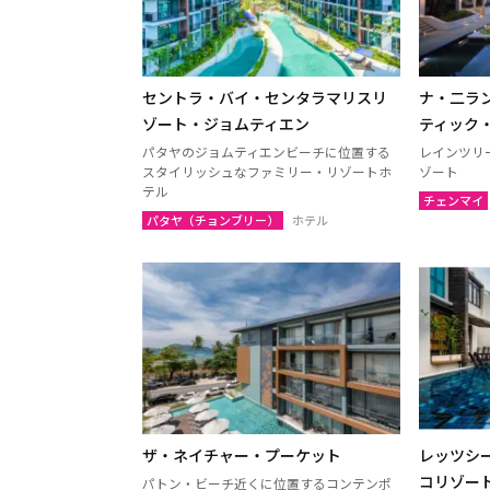
ナコーンパトム
カンチ
チャアム（ペッチャブリー）
アーン
セントラ・バイ・センタラマリスリ
ナ・二ラ
ロッブリー
ノンタ
ゾート・ジョムティエン
ティック
ペッチャブリー
プラチ
パタヤのジョムティエンビーチに位置する
レインツリ
サムットサーコーン
サラブ
スタイリッシュなファミリー・リゾートホ
ゾート
テル
スパンブリー
チェンマイ
パタヤ（チョンブリー）
ホテル
プーケット
サムイ
ランタ島（クラビ）
トラン
カオラック（パンガー）
チュン
ナコーンシータマラート
パッタ
ラノーン
サトゥ
スラーターニー
ヤラー
ザ・ネイチャー・プーケット
レッツシ
コリゾー
パトン・ビーチ近くに位置するコンテンポ