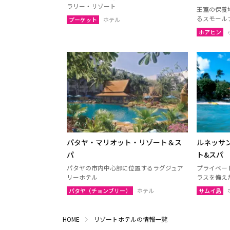
ラリー・リゾート
王室の保養
るスモール
プーケット
ホテル
ホアヒン
パタヤ・マリオット・リゾート＆ス
ルネッサ
パ
ト&スパ
パタヤの市内中心部に位置するラグジュア
プライベー
リーホテル
ラスを備え
パタヤ（チョンブリー）
ホテル
サムイ島
HOME
リゾートホテルの情報一覧