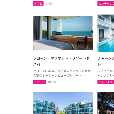
ウボンラーチャターニー
カラシ
クラビ
ホテル
カンチャナ
（ウボン）
サコンナコーン
ナコー
ノーンブアランプー
ブンカ
ローイエット
マハー
ヤソートーン
シーサ
スリン
チャイ
南イサーン
ラヨーン・マリオット・リゾート＆
チャーン
スパ
ト
ラヨーンにある、タイ湾のパノラマの景色
シノ＝ポル
パタヤ（チョンブリー）
トラー
を望むオーシャンビューのリゾート
ャンタブリ
チャンタブリー
サケー
ラヨーン
ホテル
チャンタブ
プラーチーンブリー
ナコー
バンコク
サムッ