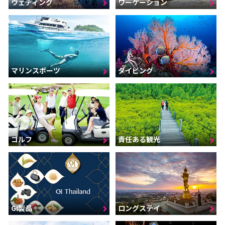
ウェディング
ワーケーション
マリンスポーツ
ダイビング
ゴルフ
責任ある観光
GI製品
ロングステイ