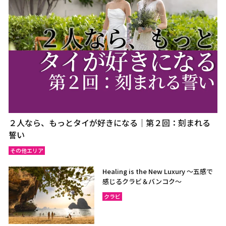
ウドーンターニー
コーンケーン
ナコーンラーチャシーマー
ウボンラーチャターニー
（コラート）
（ウボン）
カラシン
ルーイ
サコンナコーン
ナコーンパノム
ノーンカーイ
ノーンブアランプー
ブンカーン
ムックダーハーン
ローイエット
マハーサーラカーム
２人なら、もっとタイが好きになる｜第２回：刻まれる
ブリーラム
ヤソートーン
誓い
シーサケート
アムナートチャルーン
その他エリア
スリン
チャイヤプーム
Healing is the New Luxury ～五感で
北イサーン
南イサーン
感じるクラビ＆バンコク～
クラビ
パタヤ（チョンブリー）
トラート