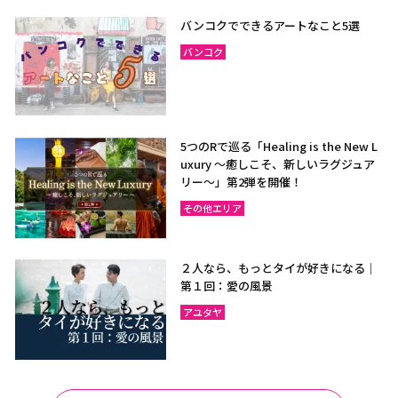
ラヨーン（サメット島）
チャンタブリー
バンコクでできるアートなこと5選
サケーオ
チャチューンサオ
バンコク
プラーチーンブリー
ナコーンナーヨック
サムットプラカーン
5つのRで巡る「Healing is the New L
uxury ～癒しこそ、新しいラグジュア
バンコク
サムットソンクラーム
リー〜」第2弾を開催！
アユタヤ
ナコーンパトム
その他エリア
カンチャナブリー
ホアヒン（プラチュアッブ
キリカン）
２人なら、もっとタイが好きになる｜
チャアム（ペッチャブリ
アーントーン
第１回：愛の風景
ー）
アユタヤ
チャイナート
ロッブリー
ノンタブリー
パトゥムターニー
ペッチャブリー
プラチュアップキリカン