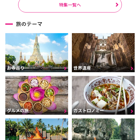
ラーチャブリー
サムットサーコーン
特集一覧へ
サラブリー
シンブリー
旅のテーマ
スパンブリー
プーケット
サムイ島（スラーターニ
ー）
クラビ
ランタ島（クラビ）
お寺巡り
世界遺産
トラン
パンガー
カオラック（パンガー）
チュンポーン
ナラーティワート
ナコーンシータマラート
パッターニー
パッタルン
グルメの旅
ガストロノミー
ラノーン
サトゥーン
ソンクラー
スラーターニー
ヤラー