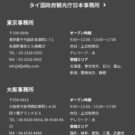
タイ国政府観光庁日本事務所
東京事務所
〒100-0006
オープン時間
東京都千代田区有楽町1-7-1
9:00～12:00／13:00～17:00
有楽町電気ビル南館2F
休日：土日祝祭日
TEL：03-3218-0355
テレワーク：水
FAX：03-3218-0655
管轄エリア
info[at]tattky.com
北海道、東北地方、石川、富山、
新潟、関東地方、静岡
大阪事務所
〒550-0013
オープン時間
大阪府大阪市西区新町1-4-26
9:00～12:00／13:00～17:00
四ツ橋グランドビル
休日：土日祝祭日
TEL：06-6543-6654, 06-6543-66
テレワーク：水
55
管轄エリア
FAX：06-6543-6660
福井、岐阜、愛知、三重、近畿地