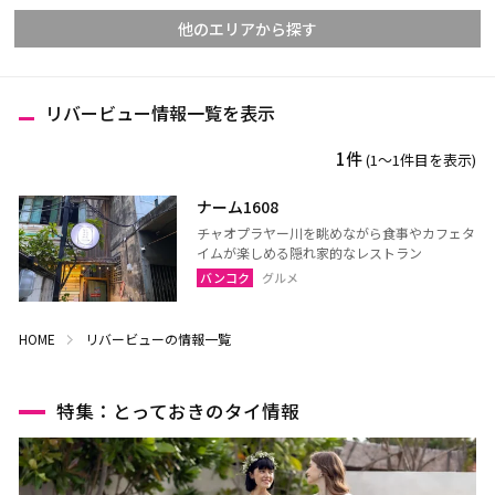
他のエリアから探す
リバービュー情報一覧を表示
チェンマイ
チェンライ
1件
(1〜1件目を表示)
メーホンソーン
ランパーン
ランプーン
スコータイ
ナーム1608
チャオプラヤー川を眺めながら食事やカフェタ
ターク
カンペーンペット
イムが楽しめる隠れ家的なレストラン
ピッサヌローク
ナコーンサワン
バンコク
グルメ
ナーン
パヤオ
HOME
リバービューの情報一覧
プレー
ペッチャブーン
ピチット
ウッタラディット
特集：とっておきのタイ情報
ウタイターニー