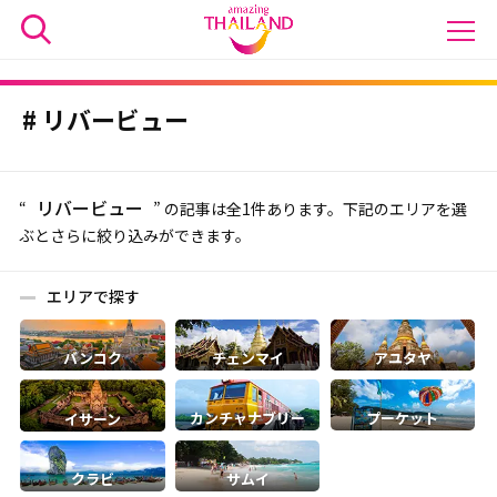
リバービュー
リバービュー
“
” の記事は全1件あります。下記のエリアを選
ぶとさらに絞り込みができます。
エリアで探す
バンコク
チェンマイ
アユタヤ
カンチャナブリー
プーケット
イサーン
クラビ
サムイ