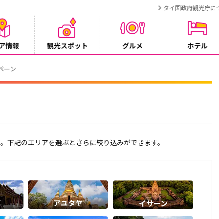
タイ国政府観光庁に
ア情報
観光スポット
グルメ
ホテル
SRT BANGKOK CONNEX」8月1日より運行開始
ます。下記のエリアを選ぶとさらに絞り込みができます。
イ
アユタヤ
イサーン