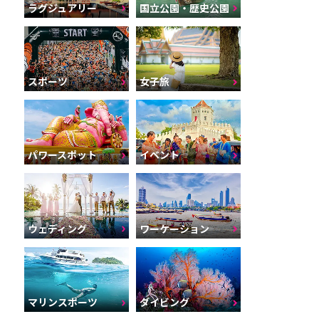
ラグジュアリー
国立公園・歴史公園
スポーツ
女子旅
パワースポット
イベント
ウェディング
ワーケーション
マリンスポーツ
ダイビング