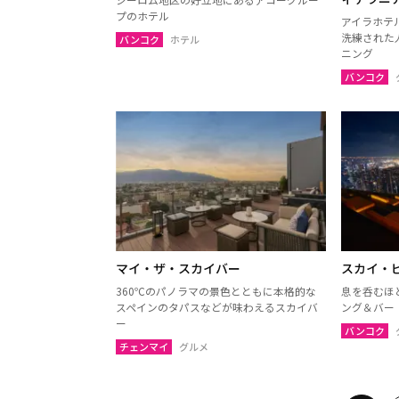
プのホテル
アイラホテ
洗練された
バンコク
ホテル
ニング
バンコク
マイ・ザ・スカイバー
スカイ・
360℃のパノラマの景色とともに本格的な
息を呑むほ
スペインのタパスなどが味わえるスカイバ
ング＆バー
ー
バンコク
チェンマイ
グルメ