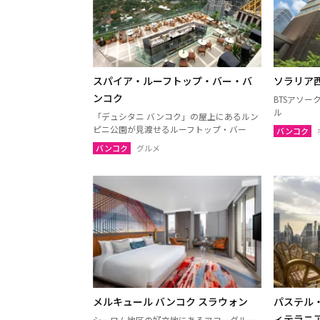
ナコーンパトム
カンチ
チャアム（ペッチャブリー）
アーン
ロッブリー
ノンタ
スパイア・ルーフトップ・バー・バ
ソラリア
ペッチャブリー
プラチ
ンコク
BTSアソ
サムットサーコーン
サラブ
ル
「デュシタニ バンコク」の屋上にあるルン
スパンブリー
ピニ公園が見渡せるルーフトップ・バー
バンコク
バンコク
グルメ
プーケット
サムイ
ランタ島（クラビ）
トラン
カオラック（パンガー）
チュン
ナコーンシータマラート
パッタ
ラノーン
サトゥ
スラーターニー
ヤラー
メルキュール バンコク スラウォン
パステル
ィテラニ
シーロム地区の好立地にあるアコーグルー