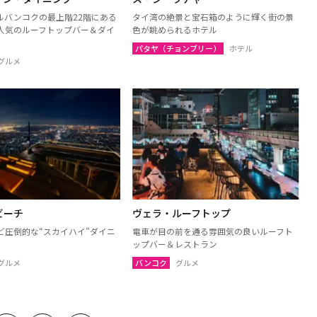
ルバンコクの最上階22階にある
タイ湾の絶景と宝石箱のように輝く街の景
人気のルーフトップバー＆ダイ
色が眺められるホテル
パタヤ（チョンブリー）
ホテル
グルメ
ビーチ
ヴェラ・ルーフトップ
ど圧倒的な“スカイハイ”ダイニ
電車が目の前を通る雰囲気の良いルーフト
ップバー＆レストラン
グルメ
バンコク
グルメ