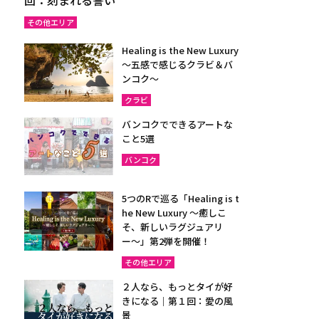
その他エリア
Healing is the New Luxury
～五感で感じるクラビ＆バ
ンコク～
クラビ
バンコクでできるアートな
こと5選
バンコク
5つのRで巡る「Healing is t
he New Luxury ～癒しこ
そ、新しいラグジュアリ
ー〜」第2弾を開催！
その他エリア
２人なら、もっとタイが好
きになる｜第１回：愛の風
景