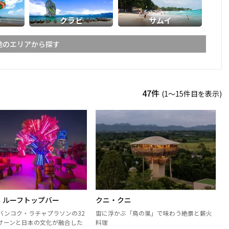
ト
クラビ
サムイ
他のエリアから探す
ライ
メーホンソーン
47件
(1〜15件目を表示)
ーン
スコータイ
ーンペット
ピッサヌローク
パヤオ
ャブーン
ピチット
ターニー
・ルーフトップバー
クニ・クニ
ケーン
ナコーンラーチャシーマー
バンコク・ラチャプラソンの32
宙に浮かぶ「鳥の巣」で味わう絶景と薪火
（コラート）
サーンと日本の文化が融合した
料理