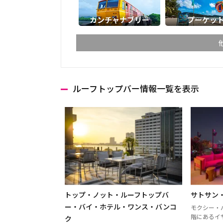
カンチャナブリー
プーケッ
ルーフトップバー情報一覧を表示
チェンマイ
チェン
ランパーン
ランプ
ターク
カンペ
ナコーンサワン
ナーン
プレー
ペッチ
ウッタラディット
ウタイ
トップ・ノット・ルーフトップバ
サトサン
ウドーンターニー
コーン
ー・バイ・ホテル・ワンス・バンコ
モクシー・
階にあるイ
ク