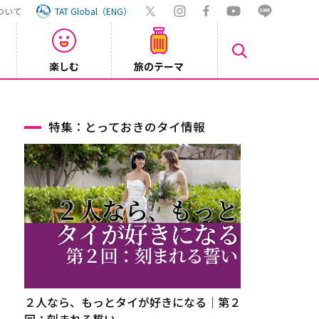
ついて
TAT Global（ENG）
楽しむ
旅のテーマ
【旅
2026/07/30
特集：とっておきのタイ情報
２人なら、もっとタイが好きになる｜第２
回：刻まれる誓い