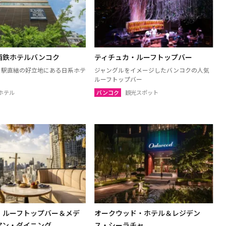
ャナブリー
ホアヒン（プラチュアッブキリカ
ン）
トーン
チャイナート
ブリー
パトゥムターニー
西鉄ホテルバンコク
ティチュカ・ルーフトップバー
ュアップキリカン
ラーチャブリー
ーク駅直結の好立地にある日系ホテ
ジャングルをイメージしたバンコクの人気
リー
シンブリー
ルーフトップバー
ホテル
バンコク
観光スポット
島（スラーターニー）
クラビ
パンガー
ポーン
ナラーティワート
ーニー
パッタルン
ーン
ソンクラー
・ルーフトップバー＆メデ
オークウッド・ホテル＆レジデン
アン・ダイニング
ス・シーラチャ