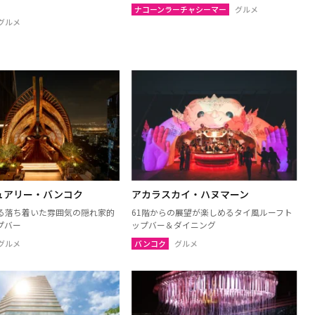
ン
ルーイ
ナコーンラーチャシーマー
グルメ
グルメ
ンパノム
ノーンカーイ
ーン
ムックダーハーン
サーラカーム
ブリーラム
ケート
アムナートチャルーン
ヤプーム
北イサーン
ュアリー・バンコク
アカラスカイ・ハヌマーン
ト
ラヨーン（サメット島）
る落ち着いた雰囲気の隠れ家的
61階からの展望が楽しめるタイ風ルーフト
オ
チャチューンサオ
プバー
ップバー＆ダイニング
ンナーヨック
サムットプラカーン
グルメ
バンコク
グルメ
トソンクラーム
アユタヤ