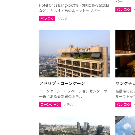
バー
ウボンラーチャターニー
カラシ
Hotel Once Bangkokの8・9階にある記念日
（ウボン）
バンコク
などにもおすすめのルーフトップバー
サコンナコーン
ナコー
バンコク
グルメ
ノーンブアランプー
ブンカ
ローイエット
マハー
ヤソートーン
シーサ
スリン
チャイ
南イサーン
アドリブ・コーンケーン
サンクチ
パタヤ（チョンブリー）
トラー
コーンケーン・イノベーションセンターの
高層階にあ
チャンタブリー
サケー
一角にある最新鋭のホテル
ルーフトッ
プラーチーンブリー
ナコー
コーンケーン
ホテル
バンコク
バンコク
サムッ