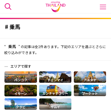
乗馬
乗馬
“
” の記事は全1件あります。下記のエリアを選ぶとさらに
絞り込みができます。
エリアで探す
バンコク
チェンマイ
アユタヤ
カンチャナブリー
プーケット
イサーン
クラビ
サムイ