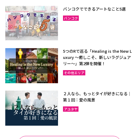
ラヨーン（サメット島）
チャンタブリー
バンコクでできるアートなこと5選
サケーオ
チャチューンサオ
バンコク
プラーチーンブリー
ナコーンナーヨック
サムットプラカーン
5つのRで巡る「Healing is the New L
uxury ～癒しこそ、新しいラグジュア
バンコク
サムットソンクラーム
リー〜」第2弾を開催！
アユタヤ
ナコーンパトム
その他エリア
カンチャナブリー
ホアヒン（プラチュアッブ
キリカン）
２人なら、もっとタイが好きになる｜
チャアム（ペッチャブリ
アーントーン
第１回：愛の風景
ー）
アユタヤ
チャイナート
ロッブリー
ノンタブリー
パトゥムターニー
ペッチャブリー
プラチュアップキリカン