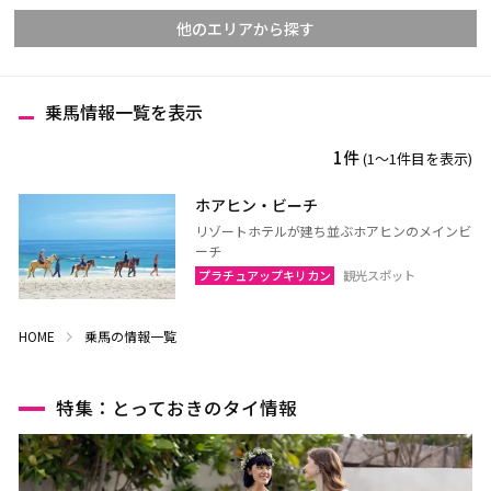
他のエリアから探す
乗馬情報一覧を表示
チェンマイ
チェンライ
1件
(1〜1件目を表示)
メーホンソーン
ランパーン
ランプーン
スコータイ
ホアヒン・ビーチ
リゾートホテルが建ち並ぶホアヒンのメインビ
ターク
カンペーンペット
ーチ
ピッサヌローク
ナコーンサワン
プラチュアップキリカン
観光スポット
ナーン
パヤオ
HOME
乗馬の情報一覧
プレー
ペッチャブーン
ピチット
ウッタラディット
特集：とっておきのタイ情報
ウタイターニー