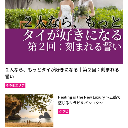
ウドーンターニー
コーンケーン
ナコーンラーチャシーマー
ウボンラーチャターニー
（コラート）
（ウボン）
カラシン
ルーイ
サコンナコーン
ナコーンパノム
ノーンカーイ
ノーンブアランプー
ブンカーン
ムックダーハーン
ローイエット
マハーサーラカーム
２人なら、もっとタイが好きになる｜第２回：刻まれる
ブリーラム
ヤソートーン
誓い
シーサケート
アムナートチャルーン
その他エリア
スリン
チャイヤプーム
Healing is the New Luxury ～五感で
北イサーン
南イサーン
感じるクラビ＆バンコク～
クラビ
パタヤ（チョンブリー）
トラート