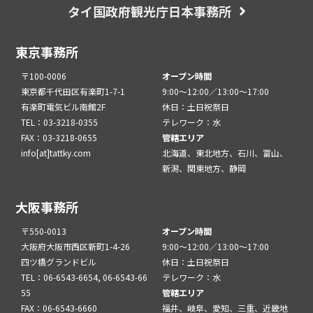
タイ国政府観光庁日本事務所
東京事務所
〒100-0006
オープン時間
東京都千代田区有楽町1-7-1
9:00～12:00／13:00～17:00
有楽町電気ビル南館2F
休日：土日祝祭日
TEL：03-3218-0355
テレワーク：水
FAX：03-3218-0655
管轄エリア
info[at]tattky.com
北海道、東北地方、石川、富山、
新潟、関東地方、静岡
大阪事務所
〒550-0013
オープン時間
大阪府大阪市西区新町1-4-26
9:00～12:00／13:00～17:00
四ツ橋グランドビル
休日：土日祝祭日
TEL：06-6543-6654, 06-6543-66
テレワーク：水
55
管轄エリア
FAX：06-6543-6660
福井、岐阜、愛知、三重、近畿地