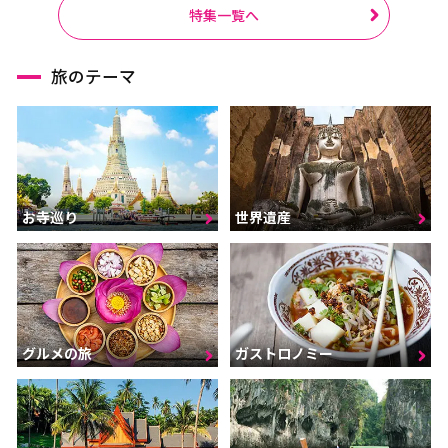
ラーチャブリー
サムットサーコーン
特集一覧へ
サラブリー
シンブリー
旅のテーマ
スパンブリー
プーケット
サムイ島（スラーターニ
ー）
クラビ
ランタ島（クラビ）
お寺巡り
世界遺産
トラン
パンガー
カオラック（パンガー）
チュンポーン
ナラーティワート
ナコーンシータマラート
パッターニー
パッタルン
グルメの旅
ガストロノミー
ラノーン
サトゥーン
ソンクラー
スラーターニー
ヤラー