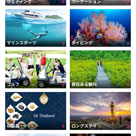
ウェディング
ワーケーション
マリンスポーツ
ダイビング
ゴルフ
責任ある観光
GI製品
ロングステイ