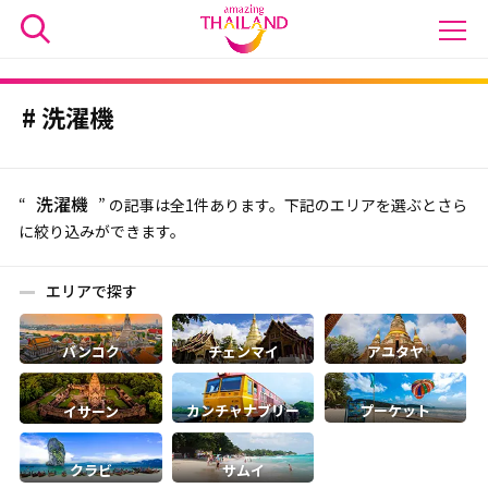
洗濯機
洗濯機
“
” の記事は全1件あります。下記のエリアを選ぶとさら
に絞り込みができます。
エリアで探す
バンコク
チェンマイ
アユタヤ
カンチャナブリー
プーケット
イサーン
クラビ
サムイ