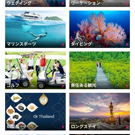
ウェディング
ワーケーション
マリンスポーツ
ダイビング
ゴルフ
責任ある観光
GI製品
ロングステイ