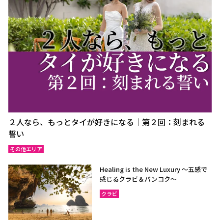
ウドーンターニー
コーンケーン
ナコーンラーチャシーマー
ウボンラーチャターニー
（コラート）
（ウボン）
カラシン
ルーイ
サコンナコーン
ナコーンパノム
ノーンカーイ
ノーンブアランプー
ブンカーン
ムックダーハーン
ローイエット
マハーサーラカーム
２人なら、もっとタイが好きになる｜第２回：刻まれる
ブリーラム
ヤソートーン
誓い
シーサケート
アムナートチャルーン
その他エリア
スリン
チャイヤプーム
Healing is the New Luxury ～五感で
北イサーン
南イサーン
感じるクラビ＆バンコク～
クラビ
パタヤ（チョンブリー）
トラート