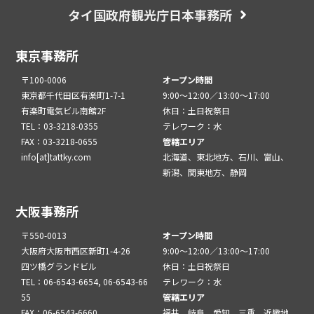
タイ国政府観光庁日本事務所
東京事務所
〒100-0006
オープン時間
東京都千代田区有楽町1-7-1
9:00～12:00／13:00～17:00
有楽町電気ビル南館2F
休日：土日祝祭日
TEL：03-3218-0355
テレワーク：水
FAX：03-3218-0655
管轄エリア
info[at]tattky.com
北海道、東北地方、石川、富山、
新潟、関東地方、静岡
大阪事務所
〒550-0013
オープン時間
大阪府大阪市西区新町1-4-26
9:00～12:00／13:00～17:00
四ツ橋グランドビル
休日：土日祝祭日
TEL：06-6543-6654, 06-6543-66
テレワーク：水
55
管轄エリア
FAX：06-6543-6660
福井、岐阜、愛知、三重、近畿地