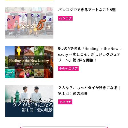
ラヨーン（サメット島）
チャンタブリー
バンコクでできるアートなこと5選
サケーオ
チャチューンサオ
バンコク
プラーチーンブリー
ナコーンナーヨック
サムットプラカーン
5つのRで巡る「Healing is the New L
uxury ～癒しこそ、新しいラグジュア
バンコク
サムットソンクラーム
リー〜」第2弾を開催！
アユタヤ
ナコーンパトム
その他エリア
カンチャナブリー
ホアヒン（プラチュアッブ
キリカン）
２人なら、もっとタイが好きになる｜
チャアム（ペッチャブリ
アーントーン
第１回：愛の風景
ー）
アユタヤ
チャイナート
ロッブリー
ノンタブリー
パトゥムターニー
ペッチャブリー
プラチュアップキリカン