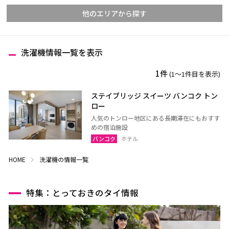
他のエリアから探す
洗濯機情報一覧を表示
チェンマイ
チェンライ
1件
(1〜1件目を表示)
メーホンソーン
ランパーン
ランプーン
スコータイ
ステイブリッジ スイーツ バンコク トン
ロー
ターク
カンペーンペット
人気のトンロー地区にある長期滞在にもおすす
ピッサヌローク
ナコーンサワン
めの宿泊施設
バンコク
ホテル
ナーン
パヤオ
プレー
ペッチャブーン
HOME
洗濯機の情報一覧
ピチット
ウッタラディット
ウタイターニー
特集：とっておきのタイ情報