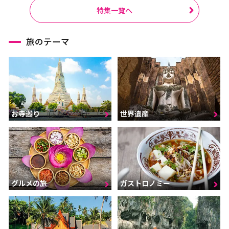
ラーチャブリー
サムットサーコーン
特集一覧へ
サラブリー
シンブリー
スパンブリー
旅のテーマ
プーケット
サムイ島（スラーターニ
ー）
クラビ
ランタ島（クラビ）
お寺巡り
世界遺産
トラン
パンガー
カオラック（パンガー）
チュンポーン
ナラーティワート
ナコーンシータマラート
パッターニー
パッタルン
グルメの旅
ガストロノミー
ラノーン
サトゥーン
ソンクラー
スラーターニー
ヤラー