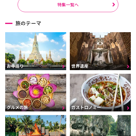
ラーチャブリー
サムットサーコーン
特集一覧へ
サラブリー
シンブリー
旅のテーマ
スパンブリー
プーケット
サムイ島（スラーターニ
ー）
クラビ
ランタ島（クラビ）
お寺巡り
世界遺産
トラン
パンガー
カオラック（パンガー）
チュンポーン
ナラーティワート
ナコーンシータマラート
パッターニー
パッタルン
グルメの旅
ガストロノミー
ラノーン
サトゥーン
ソンクラー
スラーターニー
ヤラー