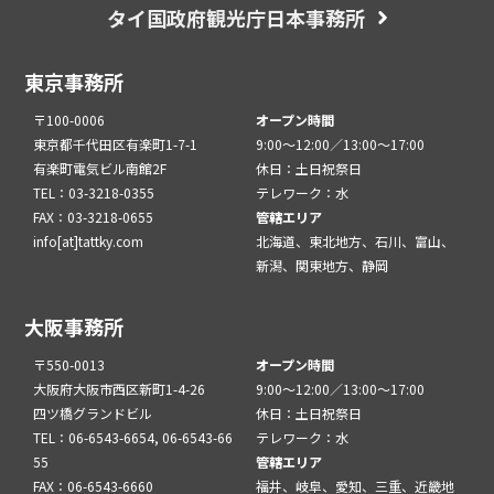
タイ国政府観光庁日本事務所
東京事務所
〒100-0006
オープン時間
東京都千代田区有楽町1-7-1
9:00～12:00／13:00～17:00
有楽町電気ビル南館2F
休日：土日祝祭日
TEL：03-3218-0355
テレワーク：水
FAX：03-3218-0655
管轄エリア
info[at]tattky.com
北海道、東北地方、石川、富山、
新潟、関東地方、静岡
大阪事務所
〒550-0013
オープン時間
大阪府大阪市西区新町1-4-26
9:00～12:00／13:00～17:00
四ツ橋グランドビル
休日：土日祝祭日
TEL：06-6543-6654, 06-6543-66
テレワーク：水
55
管轄エリア
FAX：06-6543-6660
福井、岐阜、愛知、三重、近畿地