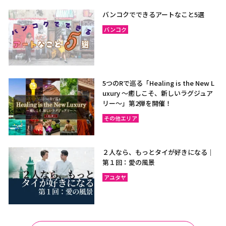
ラヨーン（サメット島）
チャンタブリー
バンコクでできるアートなこと5選
サケーオ
チャチューンサオ
バンコク
プラーチーンブリー
ナコーンナーヨック
サムットプラカーン
5つのRで巡る「Healing is the New L
uxury ～癒しこそ、新しいラグジュア
バンコク
サムットソンクラーム
リー〜」第2弾を開催！
アユタヤ
ナコーンパトム
その他エリア
カンチャナブリー
ホアヒン（プラチュアッブ
キリカン）
２人なら、もっとタイが好きになる｜
チャアム（ペッチャブリ
アーントーン
第１回：愛の風景
ー）
アユタヤ
チャイナート
ロッブリー
ノンタブリー
パトゥムターニー
ペッチャブリー
プラチュアップキリカン