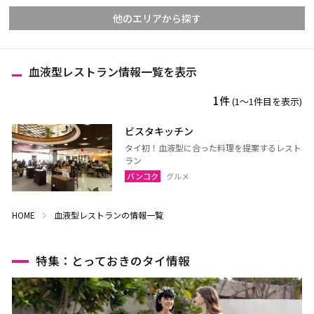
他のエリアから探す
血液型レストラン情報一覧を表示
チェンマイ
チェンライ
1件
(1〜1件目を表示)
メーホンソーン
ランパーン
ランプーン
スコータイ
ビスタキッチン
タイ初！血液型に合った料理を提案するレスト
ターク
カンペーンペット
ラン
ピッサヌローク
ナコーンサワン
バンコク
グルメ
ナーン
パヤオ
HOME
血液型レストランの情報一覧
プレー
ペッチャブーン
ピチット
ウッタラディット
特集：とっておきのタイ情報
ウタイターニー