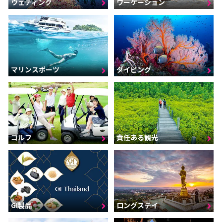
ウェディング
ワーケーション
マリンスポーツ
ダイビング
ゴルフ
責任ある観光
GI製品
ロングステイ