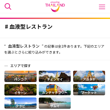
血液型レストラン
血液型レストラン
“
” の記事は全1件あります。下記のエリア
を選ぶとさらに絞り込みができます。
エリアで探す
バンコク
チェンマイ
アユタヤ
カンチャナブリー
プーケット
イサーン
クラビ
サムイ