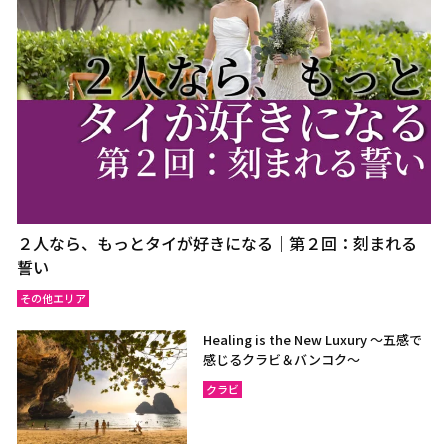
ウドーンターニー
コーンケーン
ナコーンラーチャシーマー
ウボンラーチャターニー
（コラート）
（ウボン）
カラシン
ルーイ
サコンナコーン
ナコーンパノム
ノーンカーイ
ノーンブアランプー
ブンカーン
ムックダーハーン
ローイエット
マハーサーラカーム
２人なら、もっとタイが好きになる｜第２回：刻まれる
ブリーラム
ヤソートーン
誓い
シーサケート
アムナートチャルーン
その他エリア
スリン
チャイヤプーム
Healing is the New Luxury ～五感で
北イサーン
南イサーン
感じるクラビ＆バンコク～
クラビ
パタヤ（チョンブリー）
トラート