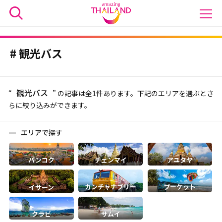
観光バス
観光バス
“
” の記事は全1件あります。下記のエリアを選ぶとさ
らに絞り込みができます。
エリアで探す
バンコク
チェンマイ
アユタヤ
カンチャナブリー
プーケット
イサーン
クラビ
サムイ