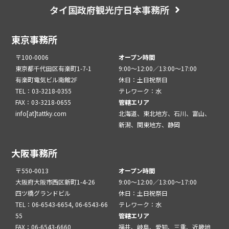
タイ国政府観光庁日本事務所
東京事務所
〒100-0006
オープン時間
東京都千代田区有楽町1-7-1
9:00～12:00／13:00～17:00
有楽町電気ビル南館2F
休日：土日祝祭日
TEL：03-3218-0355
テレワーク：水
FAX：03-3218-0655
管轄エリア
info[at]tattky.com
北海道、東北地方、石川、富山、
新潟、関東地方、静岡
大阪事務所
〒550-0013
オープン時間
大阪府大阪市西区新町1-4-26
9:00～12:00／13:00～17:00
四ツ橋グランドビル
休日：土日祝祭日
TEL：06-6543-6654, 06-6543-66
テレワーク：水
55
管轄エリア
FAX：06-6543-6660
福井、岐阜、愛知、三重、近畿地