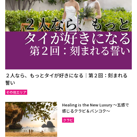
ウドーンターニー
コーンケーン
ナコーンラーチャシーマー
ウボンラーチャターニー
（コラート）
（ウボン）
カラシン
ルーイ
サコンナコーン
ナコーンパノム
ノーンカーイ
ノーンブアランプー
ブンカーン
ムックダーハーン
ローイエット
マハーサーラカーム
２人なら、もっとタイが好きになる｜第２回：刻まれる
ブリーラム
ヤソートーン
誓い
シーサケート
アムナートチャルーン
その他エリア
スリン
チャイヤプーム
Healing is the New Luxury ～五感で
北イサーン
南イサーン
感じるクラビ＆バンコク～
クラビ
パタヤ（チョンブリー）
トラート