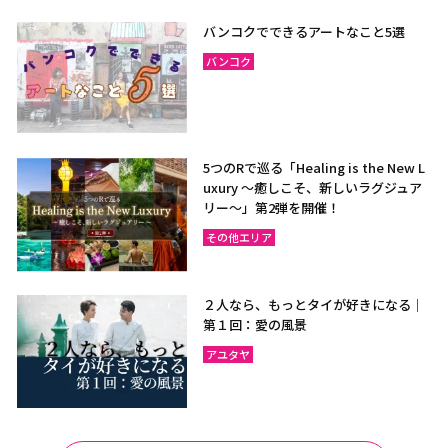
ラヨーン（サメット島）
チャンタブリー
バンコクでできるアートなこと5選
サケーオ
チャチューンサオ
バンコク
プラーチーンブリー
ナコーンナーヨック
サムットプラカーン
5つのRで巡る「Healing is the New L
uxury ～癒しこそ、新しいラグジュア
バンコク
サムットソンクラーム
リー〜」第2弾を開催！
アユタヤ
ナコーンパトム
その他エリア
カンチャナブリー
ホアヒン（プラチュアッブ
キリカン）
２人なら、もっとタイが好きになる｜
チャアム（ペッチャブリ
アーントーン
第１回：愛の風景
ー）
アユタヤ
チャイナート
ロッブリー
ノンタブリー
パトゥムターニー
ペッチャブリー
プラチュアップキリカン