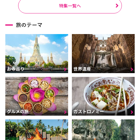
ラーチャブリー
サムットサーコーン
特集一覧へ
サラブリー
シンブリー
旅のテーマ
スパンブリー
プーケット
サムイ島（スラーターニ
ー）
クラビ
ランタ島（クラビ）
お寺巡り
世界遺産
トラン
パンガー
カオラック（パンガー）
チュンポーン
ナラーティワート
ナコーンシータマラート
パッターニー
パッタルン
グルメの旅
ガストロノミー
ラノーン
サトゥーン
ソンクラー
スラーターニー
ヤラー