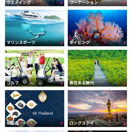
ウェディング
ワーケーション
マリンスポーツ
ダイビング
ゴルフ
責任ある観光
GI製品
ロングステイ