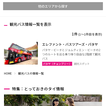
他のエリアから探す
観光バス情報一覧を表示
チェンマイ
チェンライ
1件
(1〜1件目を表示)
メーホンソーン
ランパーン
ランプーン
スコータイ
エレファント・バスツアーズ・パタヤ
パタヤ・ビーチとジョムティエン・ビーチの2
ターク
カンペーンペット
つのルートを巡る乗り降り自由な2階建て観光
ピッサヌローク
ナコーンサワン
バス
パタヤ（チョンブリー）
観光スポット
ナーン
パヤオ
HOME
プレー
観光バスの情報一覧
ペッチャブーン
ピチット
ウッタラディット
特集：とっておきのタイ情報
ウタイターニー