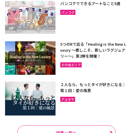
バンコクでできるアートなこと5選
バンコク
5つのRで巡る「Healing is the New L
uxury ～癒しこそ、新しいラグジュア
リー〜」第2弾を開催！
その他エリア
２人なら、もっとタイが好きになる｜
第１回：愛の風景
アユタヤ
特集一覧へ