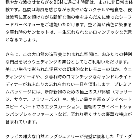
穏やかな波のせせらぎをBGMに過ごす時間は、まさに非日常の体
験です。昼間は海風を感じながら爽やかなカクテルや軽食を、夜
は波音に耳を傾けながら新鮮な海の幸をふんだんに使ったシーフ
ードバーベキューをご堪能いただけます。空と海が茜色に染まる
夕暮れ時のサンセットは、一生忘れられないロマンチックな光景
となるでしょう。
さらに、この大自然の造形美に包まれた空間は、おふたりの特別
な門出を祝うウェディングの舞台としてもご利用いただけます。
美しい生花で彩られた洞窟での幻想的なセレモニーのほか、ウェ
ディングケーキや、夕暮れ時のロマンチックなキャンドルライト
ディナーがおふたりの忘れられない一日を演出します。プレミア
ムパッケージには、新郎新婦のための極上のスパ体験（マッサー
ジ、サウナ、フラワーバス）や、美しい島々を巡るプライベート
スピードボートでのエクスカーション、翌朝のプライベートシャ
ンパンブレックファーストなど、至れり尽くせりの豪華な特典が
含まれています。
クラビの雄大な自然とラグジュアリーが完璧に調和した「ザ・グ