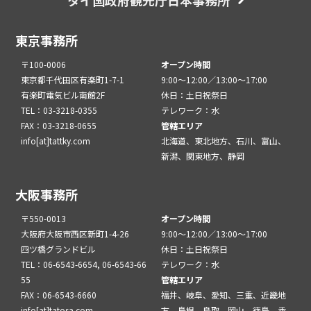
東京事務所
〒100-0006
オープン時間
東京都千代田区有楽町1-7-1
9:00～12:00／13:00～17:00
有楽町電気ビル南館2F
休日：土日祝祭日
TEL：03-3218-0355
テレワーク：水
FAX：03-3218-0655
管轄エリア
info[at]tattky.com
北海道、東北地方、石川、富山、
新潟、関東地方、静岡
大阪事務所
〒550-0013
オープン時間
大阪府大阪市西区新町1-4-26
9:00～12:00／13:00～17:00
四ツ橋グランドビル
休日：土日祝祭日
TEL：06-6543-6654, 06-6543-66
テレワーク：水
55
管轄エリア
FAX：06-6543-6660
福井、岐阜、愛知、三重、近畿地
info[at]tatosa.com
方、島根、鳥取、岡山、徳島、香