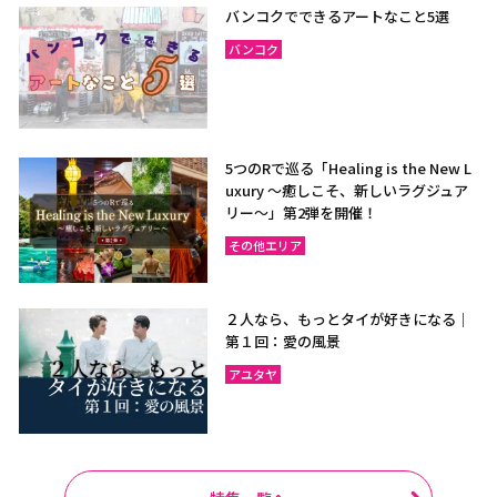
バンコクでできるアートなこと5選
バンコク
5つのRで巡る「Healing is the New L
uxury ～癒しこそ、新しいラグジュア
リー〜」第2弾を開催！
その他エリア
２人なら、もっとタイが好きになる｜
第１回：愛の風景
アユタヤ