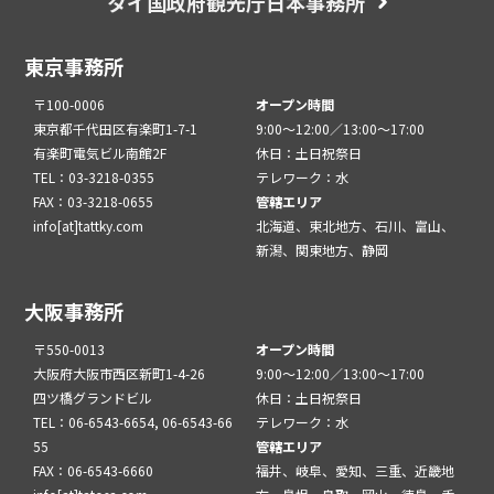
タイ国政府観光庁日本事務所
東京事務所
〒100-0006
オープン時間
東京都千代田区有楽町1-7-1
9:00～12:00／13:00～17:00
有楽町電気ビル南館2F
休日：土日祝祭日
TEL：03-3218-0355
テレワーク：水
FAX：03-3218-0655
管轄エリア
info[at]tattky.com
北海道、東北地方、石川、富山、
新潟、関東地方、静岡
大阪事務所
〒550-0013
オープン時間
大阪府大阪市西区新町1-4-26
9:00～12:00／13:00～17:00
四ツ橋グランドビル
休日：土日祝祭日
TEL：06-6543-6654, 06-6543-66
テレワーク：水
55
管轄エリア
FAX：06-6543-6660
福井、岐阜、愛知、三重、近畿地