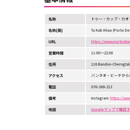
トゥー・カップ・カオ 
名称
Tu Kab Khao (Porto De
名称(英)
https://www.portodep
URL
11:00～22:00
営業時間
116 Bandon-Cherngtala
住所
バンタオ・ビーチから
アクセス
076-368-213
電話
Instagram:
https://ww
備考
Googleマップで確認
地図