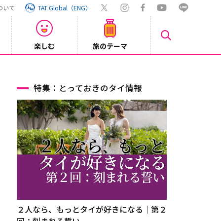
ついて
TAT Global（ENG）
楽しむ
旅のテーマ
【鉄道】
2026/08/03
特集：とっておきのタイ情報
２人なら、もっとタイが好きになる｜第２
回：刻まれる誓い