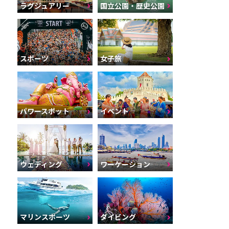
ラグジュアリー
国立公園・歴史公園
スポーツ
女子旅
パワースポット
イベント
ウェディング
ワーケーション
マリンスポーツ
ダイビング