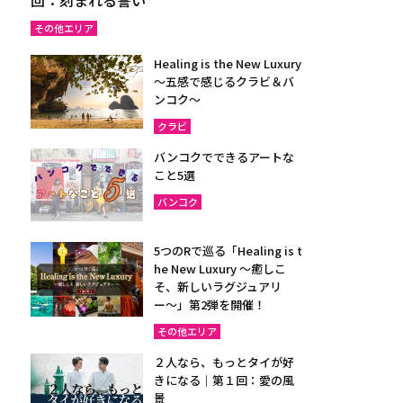
その他エリア
Healing is the New Luxury
～五感で感じるクラビ＆バ
ンコク～
クラビ
バンコクでできるアートな
こと5選
バンコク
5つのRで巡る「Healing is t
he New Luxury ～癒しこ
そ、新しいラグジュアリ
ー〜」第2弾を開催！
その他エリア
２人なら、もっとタイが好
きになる｜第１回：愛の風
景