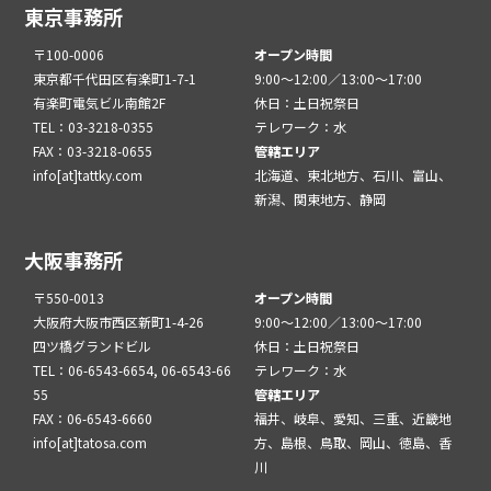
東京事務所
〒100-0006
オープン時間
東京都千代田区有楽町1-7-1
9:00～12:00／13:00～17:00
有楽町電気ビル南館2F
休日：土日祝祭日
TEL：03-3218-0355
テレワーク：水
FAX：03-3218-0655
管轄エリア
info[at]tattky.com
北海道、東北地方、石川、富山、
新潟、関東地方、静岡
大阪事務所
〒550-0013
オープン時間
大阪府大阪市西区新町1-4-26
9:00～12:00／13:00～17:00
四ツ橋グランドビル
休日：土日祝祭日
TEL：06-6543-6654, 06-6543-66
テレワーク：水
55
管轄エリア
FAX：06-6543-6660
福井、岐阜、愛知、三重、近畿地
info[at]tatosa.com
方、島根、鳥取、岡山、徳島、香
川