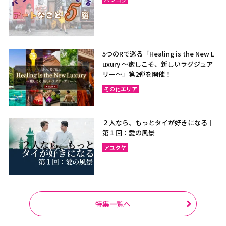
5つのRで巡る「Healing is the New L
uxury ～癒しこそ、新しいラグジュア
リー〜」第2弾を開催！
その他エリア
２人なら、もっとタイが好きになる｜
第１回：愛の風景
アユタヤ
特集一覧へ