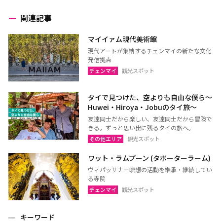
関連記事
マイイァム現代美術館
現代アートが集結するチェンマイの新たな文化
発信拠点
チェンマイ
観光スポット
タイで見つけた、空よりも自由な僕ら～
Huwei・Hiroya・Jobuのタイ旅～
友達同士だから楽しい、友達同士だから冒険で
きる。ずっと思い出に残るタイの旅へ。
その他エリア
観光スポット
ワット・ラムプーン (タポーターラーム)
ヴィパッサナー瞑想の活動を継承・継続してい
る寺院
チェンマイ
観光スポット
キーワード