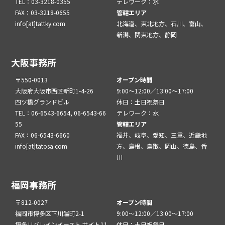
TEL：03-3218-0355
テレワーク：水
FAX：03-3218-0655
管轄エリア
info[at]tattky.com
北海道、東北地方、石川、富山、
新潟、関東地方、静岡
大阪事務所
〒550-0013
オープン時間
大阪府大阪市西区新町1-4-26
9:00～12:00／13:00～17:00
四ツ橋グランドビル
休日：土日祝祭日
TEL：06-6543-6654, 06-6543-66
テレワーク：水
55
管轄エリア
FAX：06-6543-6660
福井、岐阜、愛知、三重、近畿地
info[at]tatosa.com
方、島根、鳥取、岡山、徳島、香
川
福岡事務所
〒812-0027
オープン時間
福岡市博多区下川端町2-1
9:00～12:00／13:00～17:00
博多リバレインイースト サイト11
休日：土日祝祭日