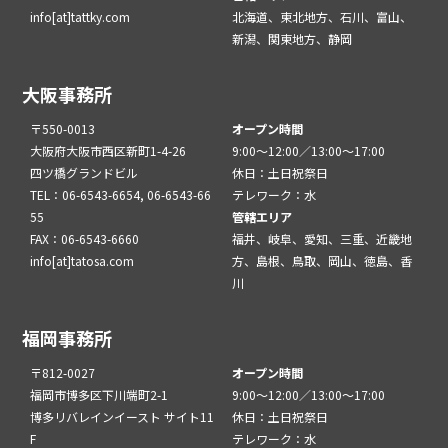
info[at]tattky.com
北海道、東北地方、石川、富山、
新潟、関東地方、静岡
大阪事務所
〒550-0013
オープン時間
大阪府大阪市西区新町1-4-26
9:00～12:00／13:00～17:00
四ツ橋グランドビル
休日：土日祝祭日
TEL：06-6543-6654, 06-6543-66
テレワーク：水
55
管轄エリア
FAX：06-6543-6660
福井、岐阜、愛知、三重、近畿地
info[at]tatosa.com
方、島根、鳥取、岡山、徳島、香
川
福岡事務所
〒812-0027
オープン時間
福岡市博多区下川端町2-1
9:00～12:00／13:00～17:00
博多リバレインイースト サイト11
休日：土日祝祭日
F
テレワーク：水