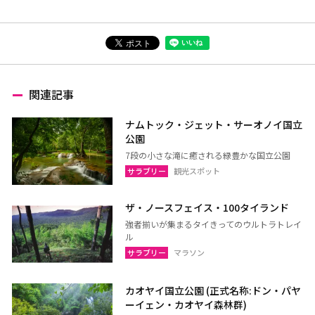
関連記事
ナムトック・ジェット・サーオノイ国立
公園
7段の小さな滝に癒される緑豊かな国立公園
サラブリー
観光スポット
ザ・ノースフェイス・100タイランド
強者揃いが集まるタイきってのウルトラトレイ
ル
サラブリー
マラソン
カオヤイ国立公園 (正式名称:ドン・パヤ
ーイェン・カオヤイ森林群)