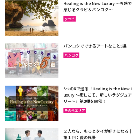
Healing is the New Luxury ～五感で
感じるクラビ＆バンコク～
クラビ
バンコクでできるアートなこと5選
バンコク
5つのRで巡る「Healing is the New L
uxury ～癒しこそ、新しいラグジュア
リー〜」第2弾を開催！
その他エリア
２人なら、もっとタイが好きになる｜
第１回：愛の風景