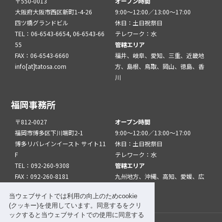
〒550-0013
オープン時間
大阪府大阪市西区新町1-4-26
9:00～12:00／13:00～17:00
四ツ橋グランドビル
休日：土日祝祭日
TEL：06-6543-6654, 06-6543-66
テレワーク：水
55
管轄エリア
FAX：06-6543-6660
福井、岐阜、愛知、三重、近畿地
info[at]tatosa.com
方、島根、鳥取、岡山、徳島、香
川
福岡事務所
〒812-0027
オープン時間
福岡市博多区下川端町2-1
9:00～12:00／13:00～17:00
博多リバレインイースト サイト11
休日：土日祝祭日
F
テレワーク：水
TEL：092-260-9308
管轄エリア
FAX：092-260-8181
九州地方、沖縄、高知、愛媛、広
info[at]tatfuk.com
島、山口
当ウェブサイトでは利用の向上のためcookie
(クッキー)を使用しています。同意するをクリ
ックすると当ウェブサイトでの使用に同意する