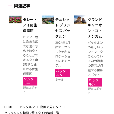
関連記事
タレー・
デュシッ
グランド
ノイ野生
ト プリン
キャニオ
保護区
セス パッ
ン・コ・
タルン
ナンカム
ピンク一色
に染まる広
2024年1月
パッタルン
大な池と水
にオープン
の新しいラ
鳥を観察す
した便利な
ンドマーク
ることがで
ロケーショ
になってい
きるタイ南
ンにあるホ
る迫力満点
部3県にま
テル
の奇岩が点
たがる野生
在する撮影
パッタ
保護区
スポット
ルン
ソンク
ホテル
パッタ
ラー
ルン
観光スポッ
観光スポッ
ト
ト
HOME
パッタルン
動画で見るタイ
パッタルンを動画で見るタイの情報一覧