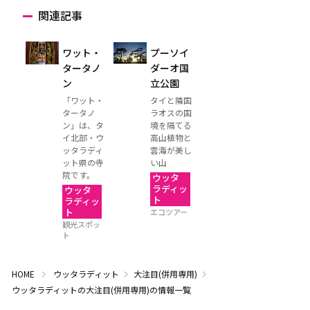
関連記事
ワット・
プーソイ
タータノ
ダーオ国
ン
立公園
「ワット・
タイと隣国
タータノ
ラオスの国
ン」は、タ
境を隔てる
イ北部・ウ
高山植物と
ッタラディ
雲海が美し
ット県の寺
い山
院です。
ウッタ
ラディッ
ウッタ
ト
ラディッ
ト
エコツアー
観光スポッ
ト
HOME
ウッタラディット
大注目(併用専用)
ウッタラディットの大注目(併用専用)の情報一覧