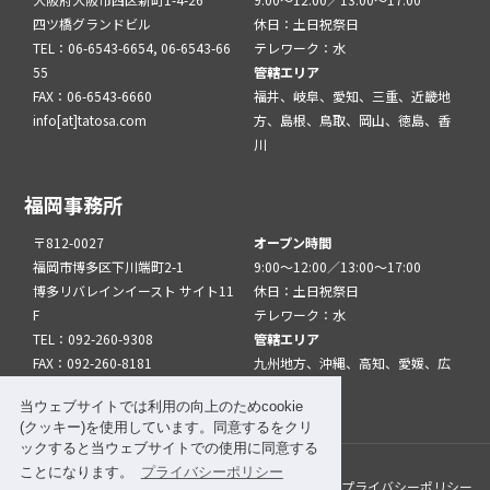
四ツ橋グランドビル
休日：土日祝祭日
TEL：06-6543-6654, 06-6543-66
テレワーク：水
55
管轄エリア
FAX：06-6543-6660
福井、岐阜、愛知、三重、近畿地
info[at]tatosa.com
方、島根、鳥取、岡山、徳島、香
川
福岡事務所
〒812-0027
オープン時間
福岡市博多区下川端町2-1
9:00～12:00／13:00～17:00
博多リバレインイースト サイト11
休日：土日祝祭日
F
テレワーク：水
TEL：092-260-9308
管轄エリア
FAX：092-260-8181
九州地方、沖縄、高知、愛媛、広
info[at]tatfuk.com
島、山口
当ウェブサイトでは利用の向上のためcookie
(クッキー)を使用しています。同意するをクリ
ックすると当ウェブサイトでの使用に同意する
ことになります。
プライバシーポリシー
このサイトについて
メルマガ登録
リンク
プライバシーポリシー