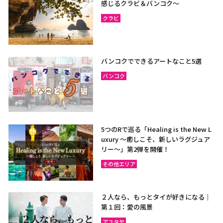
感じるクラビ＆バンコク～
クラビ
バンコクでできるアートなこと5選
バンコク
5つのRで巡る「Healing is the New L
uxury ～癒しこそ、新しいラグジュア
リー〜」第2弾を開催！
その他エリア
２人なら、もっとタイが好きになる｜
第１回：愛の風景
アユタヤ