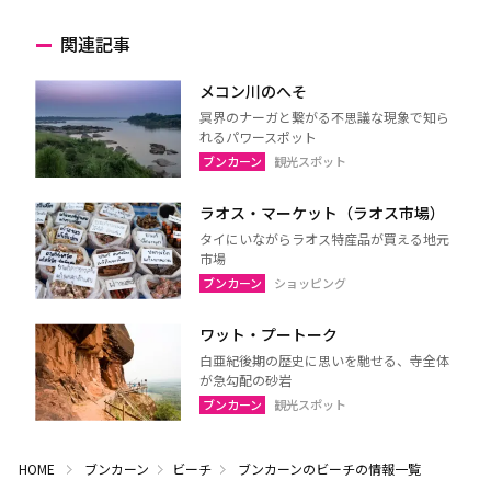
関連記事
メコン川のへそ
冥界のナーガと繋がる不思議な現象で知ら
れるパワースポット
ブンカーン
観光スポット
ラオス・マーケット（ラオス市場）
タイにいながらラオス特産品が買える地元
市場
ブンカーン
ショッピング
ワット・プートーク
白亜紀後期の歴史に思いを馳せる、寺全体
が急勾配の砂岩
ブンカーン
観光スポット
HOME
ブンカーン
ビーチ
ブンカーンのビーチの情報一覧