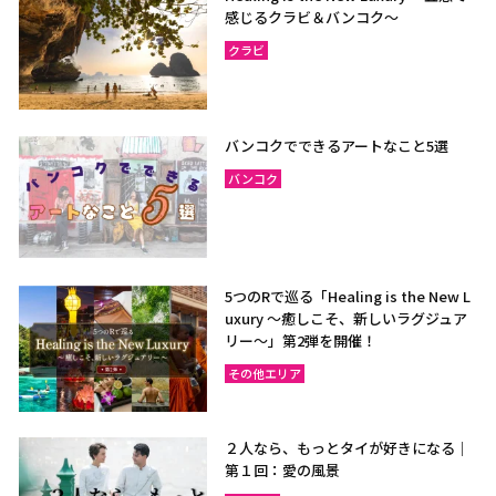
感じるクラビ＆バンコク～
クラビ
バンコクでできるアートなこと5選
バンコク
5つのRで巡る「Healing is the New L
uxury ～癒しこそ、新しいラグジュア
リー〜」第2弾を開催！
その他エリア
２人なら、もっとタイが好きになる｜
第１回：愛の風景