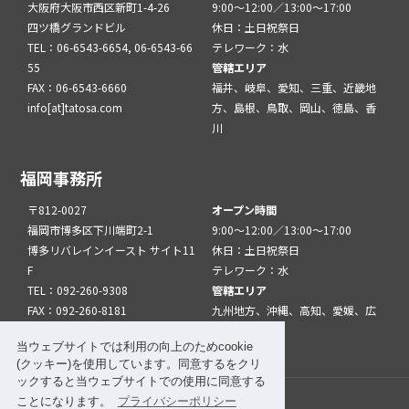
大阪府大阪市西区新町1-4-26
9:00～12:00／13:00～17:00
四ツ橋グランドビル
休日：土日祝祭日
TEL：06-6543-6654, 06-6543-66
テレワーク：水
55
管轄エリア
FAX：06-6543-6660
福井、岐阜、愛知、三重、近畿地
info[at]tatosa.com
方、島根、鳥取、岡山、徳島、香
川
福岡事務所
〒812-0027
オープン時間
福岡市博多区下川端町2-1
9:00～12:00／13:00～17:00
博多リバレインイースト サイト11
休日：土日祝祭日
F
テレワーク：水
TEL：092-260-9308
管轄エリア
FAX：092-260-8181
九州地方、沖縄、高知、愛媛、広
info[at]tatfuk.com
島、山口
当ウェブサイトでは利用の向上のためcookie
(クッキー)を使用しています。同意するをクリ
ックすると当ウェブサイトでの使用に同意する
ことになります。
プライバシーポリシー